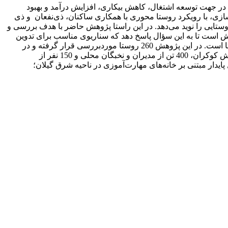
ی در جهت توسعه اشتغال، کاهش بیکاری، افزایش درآمد و بهبود
ازی، با رویکرد روستا محوری با همکاری ساکنان، ذی‌نفعان و ذی
وستایی را نوید می‌دهد. در این راستا پژوهش حاضر با هدف بررسی و
تلاش است تا به این سؤال پاسخ دهد که سناریوی مناسب برای تدوین
برنامه اشتغال‌زایی پایدار مبتنی بر خانه‌های مهارت‌آموزی کدام است؟ سطح جغرافیایی شامل پهنه روستایی شرق گیلان و واحد تحلیل روستا است. در این پژوهش 260 روستا موردبررسی قرار گرفته و در
ارتباط با تعیین شاخص‌های تأثیرگذار بر اشتغال روستایی مبتنی بر خانه‌های مهارت‌آموزی 385نفر به روش کوکران از فعالان اقتصادی به روش کوکران، 400 تن از مدیران و نخبگان محلی و 150 نفر از
ایدار مبتنی بر خانه‌های مهارت‌آموزی در ناحیه شرق گیلان؛