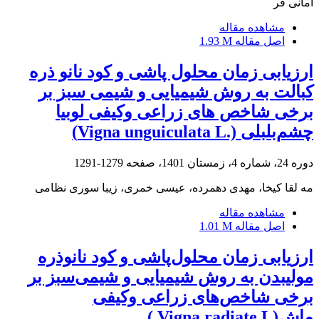
امانی فر
مشاهده مقاله
اصل مقاله
1.93 M
ارزیابی زمان محلول پاشی و کود نانو ذره
کبالت به روش شیمیایی و شیمی سبز بر
برخی شاخص های زراعی وکیفی لوبیا
چشم‌بلبلی (.Vigna unguiculata L)
دوره 24، شماره 4، زمستان 1401، صفحه
1279-1291
مه لقا کیخا، مهدی دهمرده، عیسی خمری، زیبا سوری نظامی
مشاهده مقاله
اصل مقاله
1.01 M
ارزیابی زمان محلول‌پاشی و کود نانوذره
مولیبدن به روش شیمیایی و شیمی‌سبز بر
برخی شاخص‌های زراعی وکیفی
ماش(Vigna radiate L.)