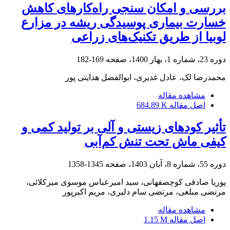
بررسی و امکان سنجی راه‌کارهای کاهش
خسارت بیماری پوسیدگی ریشه در مزارع
لوبیا از طریق تکنیک‌های زراعی
دوره 23، شماره 1، بهار 1400، صفحه
169-182
محمدرضا لک، عادل غدیری، ابوالفضل هدایتی پور
مشاهده مقاله
اصل مقاله
684.89 K
تأثیر کودهای زیستی و آلی بر تولید کمی و
کیفی ماش تحت تنش کم‌آبی
دوره 55، شماره 8، آبان 1403، صفحه
1345-1358
پوریا صادقی کوچصفهانی، سید امیرعباس موسوی میرکلائی،
مرتضی مبلغی، مرتضی سام دلیری، مریم اکبرپور
مشاهده مقاله
اصل مقاله
1.15 M