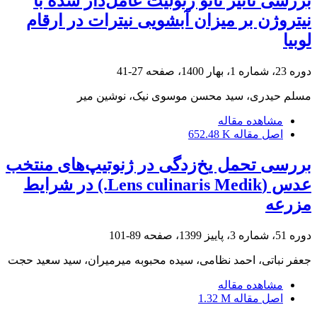
بررسی تأثیر نانو زئولیت عامل‌دار شده با
نیتروژن بر میزان آبشویی نیترات در ارقام
لوبیا
دوره 23، شماره 1، بهار 1400، صفحه
27-41
مسلم حیدری، سید محسن موسوی نیک، نوشین میر
مشاهده مقاله
اصل مقاله
652.48 K
بررسی تحمل یخ‌زدگی در ژنوتیپ‌های منتخب
عدس (Lens culinaris Medik.) در شرایط
مزرعه
دوره 51، شماره 3، پاییز 1399، صفحه
89-101
جعفر نباتی، احمد نظامی، سیده محبوبه میرمیران، سید سعید حجت
مشاهده مقاله
اصل مقاله
1.32 M