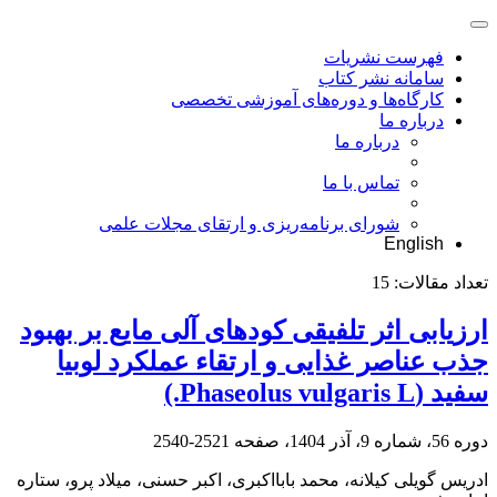
فهرست نشریات
سامانه نشر کتاب
کارگاه‌ها و دوره‌های آموزشی تخصصی
درباره ما
درباره ما
تماس با ما
شورای برنامه‌ریزی و ارتقای مجلات علمی
English
تعداد مقالات:
15
ارزیابی اثر تلفیقی کودهای آلی مایع بر بهبود
جذب عناصر غذایی و ارتقاء عملکرد لوبیا
سفید (Phaseolus vulgaris L.)
دوره 56، شماره 9، آذر 1404، صفحه
2521-2540
ادریس گویلی کیلانه، محمد بابااکبری، اکبر حسنی، میلاد پرو، ستاره