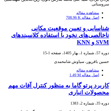
سروستانی
مشاهده مقاله
اصل مقاله
708.96 K
شناسایی و تعیین موقعیت مکانی
ناخالصی‌های نخود با استفاده کلاسبندهای
SVM و KNN
دوره 57، شماره 1، بهار 1405، صفحه
1-15
حسین باقرپور، سیاوش شامحمدی
مشاهده مقاله
اصل مقاله
1.49 M
کاربرد پرتو گاما به منظور کنترل آفات مهم
محصولات انباری
دوره 35، شماره 2، 1383