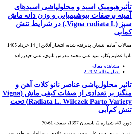
تأثیرهیومیک اسید و محلول‏پاشی اسیدهای
آمینه برصفات بیوشیمیایی و وزن دانه ماش
سبز (Vigna radiata L.) در شرایط تنش
کم‏آبی
مقالات آماده انتشار، پذیرفته شده، انتشار آنلاین از
14 خرداد 1405
نادیا عظیم بکلو، سید علی محمد مدرس ثانوی، علی حیدرزاده
مشاهده مقاله
اصل مقاله
2.29 M
تاثیر محلول‌پاشی عناصر نانو کلات آهن و
منگنز بر تعدادی از صفات کیفی ماش (Vigna
Radiata L. Wilczek Parto Variety) تحت
تنش کم‌آبی
دوره 49، شماره 2، تابستان 1397، صفحه
61-70
یزدان ایزدی، سید علی محمد مدرس ثانوی، زین‌العابدین طهماسبی