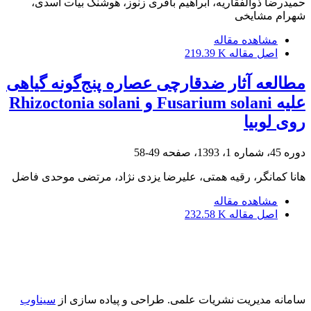
حمیدرضا ذوالفقاریه، ابراهیم باقری زنوز، هوشنگ بیات اسدی،
شهرام مشایخی
مشاهده مقاله
اصل مقاله
219.39 K
مطالعه آثار ضدقارچی عصاره پنج‌گونه گیاهی
علیه Fusarium solani و Rhizoctonia solani
روی لوبیا
دوره 45، شماره 1، 1393، صفحه
49-58
هانا کمانگر، رقیه همتی، علیرضا یزدی نژاد، مرتضی موحدی فاضل
مشاهده مقاله
اصل مقاله
232.58 K
سامانه مدیریت نشریات علمی.
طراحی و پیاده سازی از
سیناوب