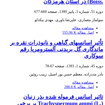
Boiss.‎‏) در ‏استان هرمزگان
دوره 51، شماره 3، پاییز 1399، صفحه
669-677
سولماز معماری، علیرضا یاوری، مهدی بیکدلو
مشاهده مقاله
اصل مقاله
555.96 K
تأثیر اسانس‏های گیاهی و نانوذرات نقره بر
ماندگاری گل ‏بریدنی آلسترومریا رقم
سوکاری
دوره 45، شماره 1، 1393، صفحه
67-78
نادر مددزاده، معظم حسن پور اصیل، زینب روئین
مشاهده مقاله
اصل مقاله
288.8 K
تاثیر اسانس فرموله شده بذر زنیان
Trachyspermum ammi (L.) بر برخی