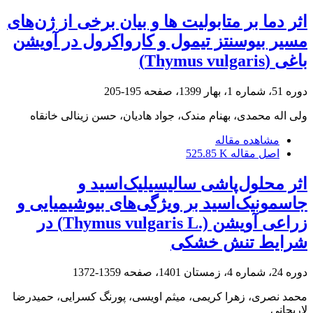
اثر دما بر متابولیت ها و بیان برخی از ژن‌های
مسیر بیوسنتز تیمول و کارواکرول در آویشن
باغی (Thymus vulgaris)
دوره 51، شماره 1، بهار 1399، صفحه
195-205
ولی اله محمدی، بهنام مندک، جواد هادیان، حسن زینالی خانقاه
مشاهده مقاله
اصل مقاله
525.85 K
اثر محلول‌پاشی سالیسیلیک‌اسید و
جاسمونیک‌اسید بر ویژگی‌های بیوشیمیایی و
زراعی آویشن (.Thymus vulgaris L) در
شرایط تنش خشکی
دوره 24، شماره 4، زمستان 1401، صفحه
1359-1372
محمد نصری، زهرا کریمی، میثم اویسی، پورنگ کسرایی، حمیدرضا
لاریجانی