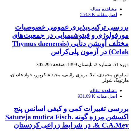
مشاهده مقاله
اصل مقاله
553.8 K
بررسی ترکیب‌پذیری عمومی خصوصیات
مورفولوژی و فیتوشیمیایی در جمعیت‌های
مختلف آویشن ‏دنایی (‏Thymus daenensis
Celak‏) در آزمون پلی‌کراس
دوره 51، شماره 2، تابستان 1399، صفحه
295-305
سیاوش محمدی، لیلا تبریزی رائینی، مجید شکرپور، جواد هادیان،
هارتویگ شولز
مشاهده مقاله
اصل مقاله
931.09 K
بررسی تغییرات کمی و کیفی اسانس پنج
اکسشن مرزه گونه Satureja mutica Fisch.
& C.A.Mey. در شرایط زراعی کردستان