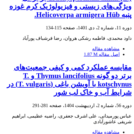
ویژگی‌های زیستی و فیزیولوژیک کرم غوزه
پنبه Helicoverpa armigera Hüb.
دوره 11، شماره 2، دی 1401، صفحه
115-134
داود محمدی، فاطمه رشکی هروان، رضا فرشباف پورآباد
مشاهده مقاله
اصل مقاله
1.87 M
مقایسه عملکرد کمی و کیفی جمعیت‌های
برتر دو گونه Thymus lancifolius و T.
kotschynus با آویشن باغی (T. vulgaris) در
شرایط آب و خاک لب شور
دوره 56، شماره 2، اردیبهشت 1404، صفحه
281-291
عباس پورمیدانی، علی اشرف جعفری، راضیه عظیمی، ابراهیم
شریفی عاشورآبادی
مشاهده مقاله