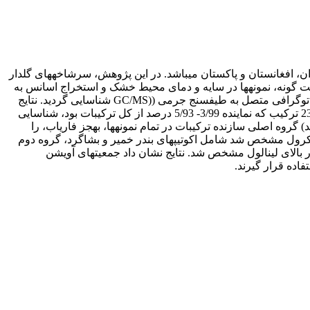
یی بومی کشورهای ایران، افغانستان و پاکستان می­باشد. در این پژوهش، سرشاخه­های گلدار
ت گونه، نمونه­ها در سایه و دمای محیط خشک و استخراج اسانس به
روش تقطیر با آب توسط دستگاه طرح کلونجر انجام شد. سنجش اجزای شیمیایی اسانس به روش‌های گاز کروماتوگرافی (GC) و گاز کروماتوگرافی متصل به طیف­سنج جرمی ((GC/MS شناسایی گردید. نتایج
نشان داد بیشترین و کمترین بازده اسانس به­ترتیب مربوط به اکوتیپ رودخانه (5/6 درصد) و اکوتیپ بندر خمیر (9/3 درصد) بود. بر این اساس 23 ترکیب که نماینده 3/99- 5/93 درصد از کل ترکیبات بود، شناسایی
ین ترکیبات، تیمول، لینالول، کارواکرول و پاراسیمن ترکیبات اصلی این اکوتیپ­ها بودند. مونوترپن­های اکسیژن­دار (3/75-6/45 درصد) گروه اصلی سازنده ترکیبات در تمام نمونه­ها، به­جز فاریاب، را
اکرول مشخص شد شامل اکوتیپ­های بندر خمیر و بشاگرد، گروه دوم
ر بالای لینالول مشخص شد. نتایج نشان داد جمعیت­های آویشن
فاده قرار گیرند.