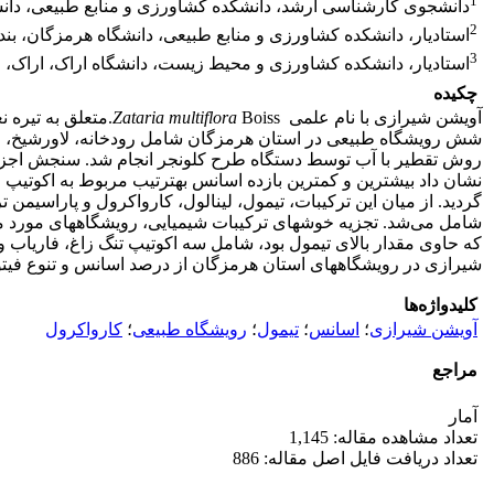
1
دانشجوی کارشناسی ارشد، دانشکده کشاورزی و منابع طبیعی، دانش
2
استادیار، دانشکده کشاورزی و منابع طبیعی، دانشگاه هرمزگان، بند
3
استادیار، دانشکده کشاورزی و محیط زیست، دانشگاه اراک، اراک، ا
چکیده
آویشن شیرازی با نام علمی
Zataria multiflora
شش رویشگاه طبیعی در استان هرمزگان شامل رودخانه، لاورشیخ، فاری
شامل می‌شد. تجزیه خوشه­ای ترکیبات شیمیایی، رویشگاه­های مورد م
که حاوی مقدار بالای تیمول بود، شامل سه اکوتیپ­ تنگ زاغ، فاریاب و
شیرازی در رویشگاه­های استان هرمزگان از درصد اسانس و تنوع فیتوشیمی
کلیدواژه‌ها
آویشن شیرازی
؛
اسانس
؛
تیمول
؛
رویشگاه طبیعی
؛
کارواکرول‏
مراجع
آمار
تعداد مشاهده مقاله: 1,145
تعداد دریافت فایل اصل مقاله: 886