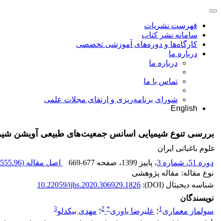
فهرست نشریات
سامانه نشر کتاب
کارگاه‌ها و دوره‌های آموزشی تخصصی
درباره ما
درباره ما
تماس با ما
شورای برنامه‌ریزی و ارتقای مجلات علمی
English
بررسی تنوع شیمیایی اسانس جمعیت‌های طبیعی آویشن شیرازی (‏Zataria multiflora Boiss.‎‏) در ‏استا
علوم باغبانی ایران
دوره 51، شماره 3
، پاییز 1399
، صفحه
669-677
اصل مقاله (
555.96 K
نوع مقاله: مقاله پژوهشی
شناسه دیجیتال (DOI):
10.22059/ijhs.2020.306929.1826
نویسندگان
3
2
*
1
سولماز معماری
؛
علیرضا یاوری
؛
مهدی بیکدلو