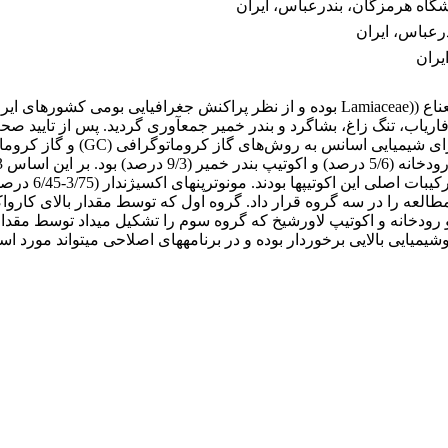
گاه هرمزگان، بندرعباس، ایران
رعباس، ایران
یران
Boiss.متعلق به تیره نعناع ((Lamiaceae بوده و از نظر پراکنش جغرافیا
اب، تنگ زاغ، بشاگرد و بندر خمیر جمع­آوری گردید. پس از تایید صح
گردید. از میان ا
طالعه را در سه گروه قرار داد. گروه اول که توسط مقدار بالای کارو
 رودخانه و اکوتیپ­ لاورشیخ که گروه سوم را تشکیل می­داد توسط مقدا
ایی بالایی برخوردار بوده و در برنامه­های اصلاحی می­تواند مورد است