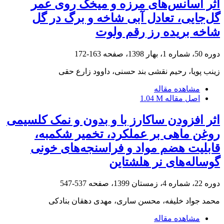
اثر اسانس‌های مرزه و میخک روی عمر
گل‌جایی، تعادل آبی شاخه و برگ در گل
شاخه بریده رز رقم ولوت
دوره 50، شماره 1، بهار 1398، صفحه
163-172
زینب پویا، رحیم نقشی بند حسنی، داوود زارع حقی
مشاهده مقاله
اصل مقاله
1.04 M
اثر افزودن ساکارز با و بدون و نمک کلسیمی
روغن ماهی بر عملکرد، تخمیر شکمبه،
قابلیت هضم مواد و فراسنجه‌های خونی
گوساله‌های نر هلشتاین
دوره 22، شماره 4، زمستان 1399، صفحه
537-547
محمد جواد خلیفه، محسن ساری، مهدی دهقان بنادکی
مشاهده مقاله