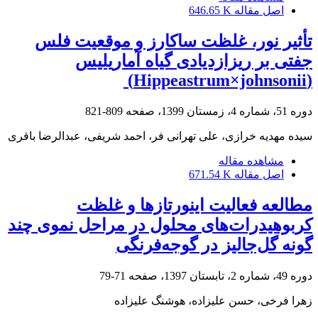
اصل مقاله
646.65 K
تأثیر نور، غلظت ساکارز و موقعیت فلس
جفتی بر ریزازدیادی گیاه آماریلیس
‏‏(‏Hippeastrum×johnsonii‏) ‏
دوره 51، شماره 4، زمستان 1399، صفحه
809-821
سیده مهدیه خرازی، علی تهرانی فر، احمد شریفی، عبدالرضا باقری
مشاهده مقاله
اصل مقاله
671.54 K
مطالعه فعالیت اینورتازها و غلظت
کربوهیدرات‌های محلول در مراحل نموی چند
گونه گل‌جالیز در گوجه‌فرنگی
دوره 49، شماره 2، تابستان 1397، صفحه
71-79
زهرا فرخی، حسن علیزاده، هوشنگ علیزاده