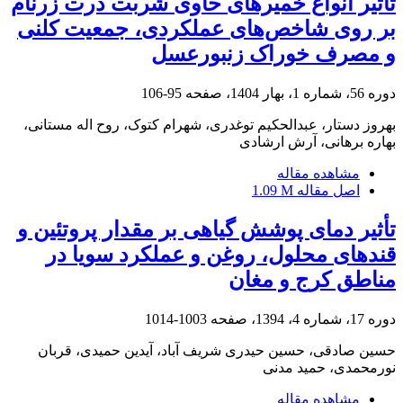
تأثیر انواع خمیرهای حاوی شربت ذرت زرنام
بر روی شاخص‌های عملکردی، جمعیت کلنی
و مصرف خوراک زنبورعسل
دوره 56، شماره 1، بهار 1404، صفحه
95-106
بهروز دستار، عبدالحکیم توغدری، شهرام کتوک، روح اله مستانی،
بهاره برهانی، آرش ارشادی
مشاهده مقاله
اصل مقاله
1.09 M
تأثیر دمای پوشش گیاهی بر مقدار پروتئین و
قندهای محلول، روغن و عملکرد سویا در
مناطق کرج و مغان
دوره 17، شماره 4، 1394، صفحه
1003-1014
حسین صادقی، حسین حیدری شریف آباد، آیدین حمیدی، قربان
نورمحمدی، حمید مدنی
مشاهده مقاله