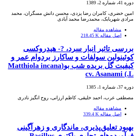
دوره 41، شماره 2، 1389
امین خضری، کامران رضا یزدی، محسن دانش مسگران، محمد
مرادی شهربابک، محمدرضا محمد آبادی
مشاهده مقاله
اصل مقاله
218.45 K
بررسی تاثیر انبار سرد، ?- هیدروکسی
کوئینولین سولفات و ساکارز بردوام عمر و
کیفیت گل بریده شب بو(Matthiola incana
L.) cv. Asanami
دوره 37، شماره 1، 1385
مصطفی عرب، احمد خلیقی، کاظم ارزانی، روح انگیز نادری
مشاهده مقاله
اصل مقاله
339.4 K
بهبود تعلیق‌پذیری، ماندگاری و زهرآگینی
فرآورده‌های تجاری باکتری Bacillus