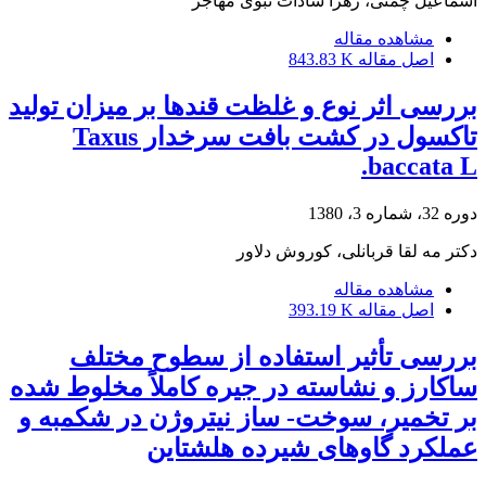
اسماعیل چمنی، زهرا سادات نبوی مهاجر
مشاهده مقاله
اصل مقاله
843.83 K
بررسی اثر نوع و غلظت قندها بر میزان تولید
تاکسول در کشت بافت سرخدار Taxus
baccata L.
دوره 32، شماره 3، 1380
دکتر مه لقا قربانلی، کوروش دلاور
مشاهده مقاله
اصل مقاله
393.19 K
بررسی تأثیر استفاده از سطوح مختلف
ساکارز و نشاسته در جیره کاملاً مخلوط شده
بر تخمیر، سوخت- ساز نیتروژن در شکمبه و
عملکرد گاوهای شیرده هلشتاین