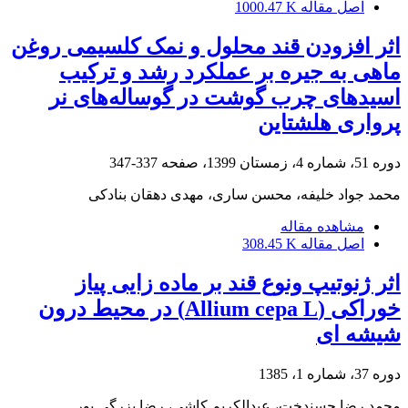
اصل مقاله
1000.47 K
اثر افزودن قند محلول و نمک کلسیمی روغن
ماهی به جیره بر عملکرد رشد و ترکیب
اسیدهای ‏چرب گوشت در گوساله‌های نر
پرواری هلشتاین
دوره 51، شماره 4، زمستان 1399، صفحه
337-347
محمد جواد خلیفه، محسن ساری، مهدی دهقان بنادکی
مشاهده مقاله
اصل مقاله
308.45 K
اثر ژنوتیپ ونوع قند بر ماده زایی پیاز
خوراکی (Allium cepa L) در محیط درون
شیشه ای
دوره 37، شماره 1، 1385
محمد رضا حسندخت، عبدالکریم کاشی، رضا بزرگی پور