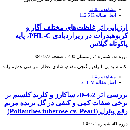
مشاهده مقاله
اصل مقاله
112.5 K
ارزیابی اثر غلظت‌های مختلف آگار و
کربوهیدرات در ریزازدیادی ‏PHL-C، پایه
پاکوتاه گیلاس
دوره 52، شماره 4، زمستان 1400، صفحه
977-989
تکتم شیدایی، ابراهیم گنجی مقدم، شادی عطار، مرتضی عظیم زاده
مشاهده مقاله
اصل مقاله
2.18 M
بررسی اثر D-4،2، ساکارز و کلرید کلسیم بر
برخی صفات کمی و کیفی در گل بریده مریم
رقم پیئرل (Polianthes tuberose cv. Pearl)
دوره 41، شماره 2، 1389