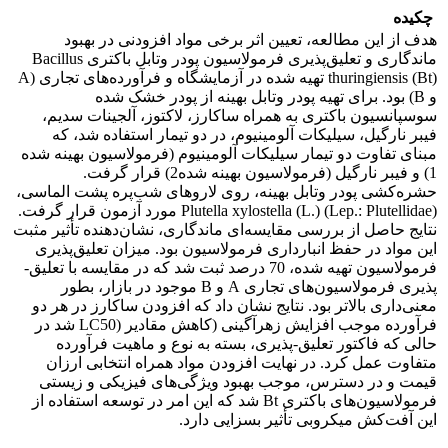
چکیده
هدف از این مطالعه، تعیین اثر برخی مواد افزودنی در بهبود
ماندگاری و تعلیق‌پذیری فرمولاسیون پودر وتابل باکتری Bacillus
thuringiensis (Bt) تهیه شده در آزمایشگاه و فرآورده‌های تجاری (A
و B) بود. برای تهیه پودر وتابل بهینه از پودر خشک شده
سوسپانسیون باکتری به همراه ساکارز، لاکتوز، آلجینات سدیم،
فیبر نارگیل، سیلیکات آلومینیوم، در دو تیمار استفاده شد، که
مبنای تفاوت دو تیمار سیلیکات آلومینیوم (فرمولاسیون بهینه شده
1) و فیبر نارگیل (فرمولاسیون بهینه شده2) قرار گرفت.
حشره‌کشی پودر وتابل بهینه، روی لاروهای شب‌پره پشت الماسی،
Plutella xylostella (L.) (Lep.: Plutellidae) مورد آزمون قرار گرفت.
نتایج حاصل از بررسی مقایسه‌ای ماندگاری، نشان‌دهنده تأثیر مثبت
این مواد در حفظ انبارداری فرمولاسیون بود. میزان تعلیق‌پذیری
فرمولاسیون تهیه شده، 70 درصد ثبت شد که در مقایسه با تعلیق-
پذیری فرمولاسیون‌های تجاری A و B موجود در بازار، بطور
معنی‌داری بالاتر بود. نتایج نشان داد که افزودن ساکارز در هر دو
فرآورده موجب افزایش زهرآگینی (کاهش مقادیر (LC50 شد در
حالی که فاکتور تعلیق-پذیری، بسته به نوع و ماهیت فرآورده
متفاوت عمل کرد. در نهایت افزودن مواد همراه انتخابی ارزان
قیمت و در دسترس، موجب بهبود ویژگی‌های فیزیکی و زیستی
فرمولاسیون‌های باکتری Bt شد که این امر در توسعه استفاده از
این آفت‌کش‌ میکروبی تأثیر بسزایی دارد.