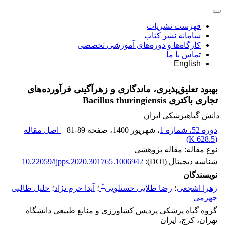
فهرست نشریات
سامانه نشر کتاب
کارگاه‌ها و دوره‌های آموزشی تخصصی
تماس با ما
English
بهبود تعلیق‌پذیری، ماندگاری و زهرآگینی فرآورده‌های
تجاری باکتری Bacillus thuringiensis
دانش گیاهپزشکی ایران
دوره 52، شماره 1
، شهریور 1400
، صفحه
81-89
اصل مقاله
)
628.5 K
(
نوع مقاله: مقاله پژوهشی
شناسه دیجیتال (DOI):
10.22059/ijpps.2020.301765.1006942
نویسندگان
*
زهرا اشجعی
؛
رضا طلایی حسنلویی
؛
آیدا خرم نژاد
؛
خلیل طالبی
جهرمی
گروه گیاه پزشکی پردیس کشاورزی و منابع طبیعی دانشگاه
تهران، کرج، ایران