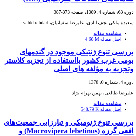
دوره 63، شماره 4، 1389، صفحه
373-387
سعیده ملکی نجف آبادی، علیرضا سفیانیان، vahid rahdari
مشاهده مقاله
اصل مقاله
4.68 M
بررسی تنوع ژنتیکی موجود در گندمهای
بومی غرب کشور بااستفاده از تجزیه کلاستر
وتجزیه به مؤلفه های اصلی
دوره 4، شماره 0، 1378
علیرضا طالعی، بهمن بهرام نژاد
مشاهده مقاله
اصل مقاله
548.79 K
بررسی تنوع ژنومیکی و تبارزایی جمعیت‌های
افعی گرزه (Macrovipera lebetinus) و