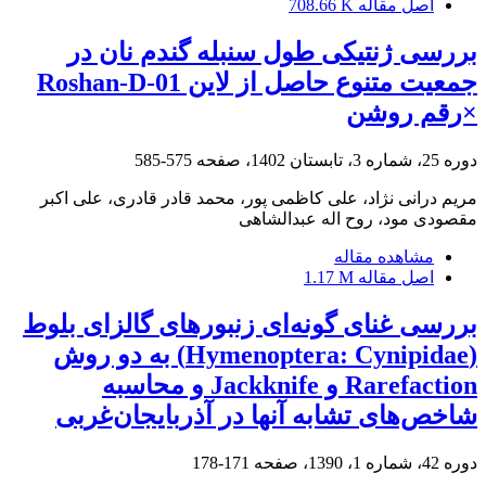
اصل مقاله
708.66 K
بررسی ژنتیکی طول سنبله گندم نان در
جمعیت متنوع حاصل از لاین Roshan-D-01
×رقم روشن
دوره 25، شماره 3، تابستان 1402، صفحه
575-585
مریم درانی نژاد، علی کاظمی پور، محمد قادر قادری، علی اکبر
مقصودی مود، روح اله عبدالشاهی
مشاهده مقاله
اصل مقاله
1.17 M
بررسی غنای گونه‌ای زنبورهای گالزای بلوط
(Hymenoptera: Cynipidae) به دو روش
Rarefaction و Jackknife و محاسبه
شاخص‌های تشابه آنها در آذربایجان‌غربی
دوره 42، شماره 1، 1390، صفحه
171-178