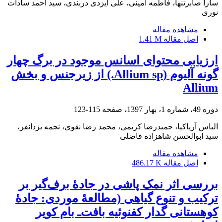
سارا صابرتنها، فاطمه امینی، علی ایزدی دربندی، سید احمد سادات
نوری
مشاهده مقاله
اصل مقاله
1.41 M
ارزیابی محتوای اسانس موجود در برگ چهار
گونه آلیوم (Allium sp.) از زیرجنس و بخش
Allium
دوره 49، شماره 1، بهار 1397، صفحه
115-123
الیاس آریاکیا، حمیدرضا کریمی، محمد رضا نقوی، نجمه یزدانفر،
سید ابوالحسن شاهزاده فاضلی
مشاهده مقاله
اصل مقاله
486.17 K
بررسی اثر نمک‏ پاشی در جادۀ برف‌گیر بر
ترکیب و تنوع گیاهی (مطالعۀ موردی: جادۀ
کوهستانی گدار کفنوئیه بافت‌ـ بام کویر