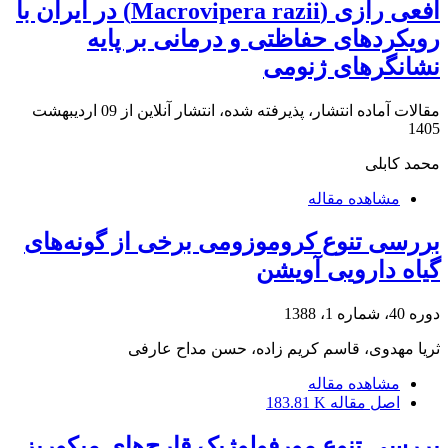
افعی رازی (Macrovipera razii) در ایران با
رویکردهای حفاظتی و درمانی بر پایه
نشانگرهای ژنومی
مقالات آماده انتشار، پذیرفته شده، انتشار آنلاین از
09 اردیبهشت
1405
محمد کابلی
مشاهده مقاله
بررسی تنوع کروموزومی برخی از گونه‌های
گیاه دارویی آویشن
دوره 40، شماره 1، 1388
ثریا مهدوی، قاسم کریم زاده، حسن مداح عارفی
مشاهده مقاله
اصل مقاله
183.81 K
بررسی تنوع مورفولوژیک قارچ‌های میکوریز