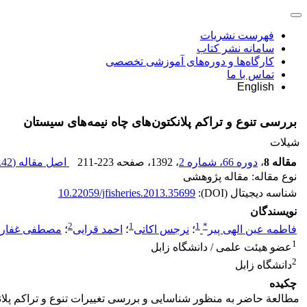
فهرست نشریات
سامانه نشر کتاب
کارگاه‌ها و دوره‌های آموزشی تخصصی
تماس با ما
English
بررسی تنوع و تراکم پلانکتون‌های چاه نیمه‌های سیستان
شیلات
مقاله 8
،
دوره 66، شماره 2
، 1392
، صفحه
211-223
اصل مقاله (
42 K
نوع مقاله: مقاله پژوهشی
شناسه دیجیتال (DOI):
10.22059/jfisheries.2013.35699
نویسندگان
2
1
1
*
فاطمه عین الهی پیر
؛
نرجس اکاتی
؛
احمد قرایی
؛
مصطفی غفار
1
عضو هیئت علمی / دانشگاه زابل
2
دانشگاه زابل
چکیده