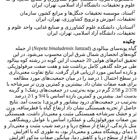
علوم و تحقیقات، دانشگاه آزاد اسلامی، تهران، ایران
2
استاد، موسسه تحقیقات جنگل‌ها و مراتع کشور، سازمان
تحقیقات، آموزش و ترویج کشاورزی، تهران، ایران
3
استادیار، دانشکده علوم کشاورزی و صنایع غذایی، واحد علوم و
تحقیقات، دانشگاه آزاد اسلامی، تهران، ایران
چکیده
گیاه پونه‌سای بینالودی (
Jamzad)
binaludensis
epeta
N
از جمله
گونه‌های انحصاری شمال شرق ایران محسوب می‌شود. در این
تحقیق اندام‌های هوایی 20 جمعیت از این گونه در رشته کوه بینالود
طی مرحله گلدهی کامل برداشت شد و هفت صفت مرفولوژیکی
و بازده اسانس مورد ارزیابی قرار گرفت. نتایج تفاوت معنی‌داری
در سطح احتمال 1 درصد را در میان جمعیت‌های مورد مطالعه
برای همه صفات نشان داد. بیشترین و کمترین وزن تر سرشاخه با
2/378 و 2/58 گرم در بوته به‌ترتیب در جمعیت‌های زشک1 و گرینه
بدست آمد. بیشترین و کمترین بازده اسانس با 9/4 و 2/1 درصد
به‌ترتیب در جمعیت‌های درود نیشابور و فریزی1 بدست آمد. نتایج
حاصل از تجزیه همبستگی نشان داد ارتفاع گیاه با قطرساقه، وزن
تر و خشک سرشاخه همبستگی مثبت و معنی‌دار داشت. همبستگی
بین صفات مورفولوژیکی و عملکرد اسانس با عوامل رویشگاهی
مثل بارندگی، ارتفاع از سطح دریا و درصد شیب مثبت و معنی‌دار و
با دمای رویشگاه منفی و معنی‌دار بود، به طوری که با افزایش
ارتفاع از سطح دریا و کاهش دما، میانگین صفات مذکور افزایش