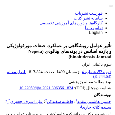
فهرست نشریات
سامانه نشر کتاب
کارگاه‌ها و دوره‌های آموزشی تخصصی
تماس با ما
English
تأثیر عوامل رویشگاهی بر عملکرد، صفات مورفولوژیکی
و بازده اسانس در پونه‌سای بینالودی ‏(‏Nepeta
binaludensis Jamzad‏)‏
علوم باغبانی ایران
دوره 52، شماره 4
، زمستان 1400
، صفحه
813-824
اصل مقاله
)
744.63 K
(
نوع مقاله: مقاله پژوهشی
شناسه دیجیتال (DOI):
10.22059/ijhs.2021.306356.1824
نویسندگان
2
*
2
1
حسین هاشمی مقدم
؛
فاطمه سفیدکن
؛
علی اشرف جعفری
؛
3
سپیده کلاته جاری
1
دانشجوی دکتری، دانشکده علوم کشاورزی و صنایع غذایی، واحد