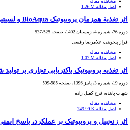
مشاهده مقاله
اصل مقاله
1.26 M
اثر تغذیة همزمان پروبیوتیک BioAqua و لسیتین سویا بر عملکرد تولیدمثلی مولدین مادة قزل آلای رنگین‌کمان (
دوره 76، شماره 4، زمستان 1402، صفحه
525-537
فراز پنجوینی، غلامرضا رفیعی
مشاهده مقاله
اصل مقاله
1.07 M
اثر تغذیه پروبیوتیک باکتریایی تجاری بر تولید 
دوره 19، شماره 3، پاییز 1396، صفحه
585-599
شهاب پاینده، فرخ کفیل زاده
مشاهده مقاله
اصل مقاله
749.99 K
اثر زنجبیل و پروبیوتیک بر عملکرد، پاسخ ایم