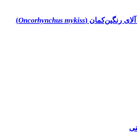
)
Oncorhynchus mykiss
نی