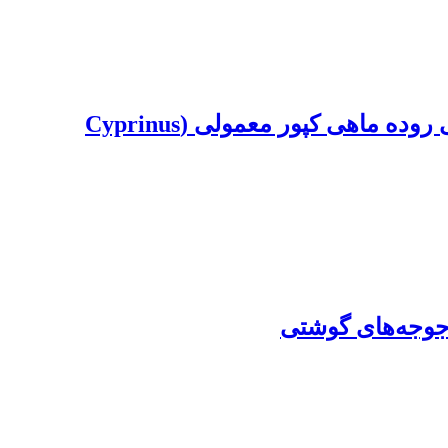
اثرات نانو ذرات آهن به همراه پروبیوتیک لاکتوباسیلوس بر آنزیم‌های گوارشی و فلور میکروبی روده ماهی کپور معمولی (Cyprinus
 جوجه‌های گوشتی