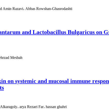
ed Amin Razavi، Abbas Rowshan-Ghasrodashti
Plantarum and Lactobacillus Bulgaricus on 
ehrzad Mesbah
in on systemic and mucosal immune respons
ts
lkaragoly، arya Rezaei Far، hassan ghahri