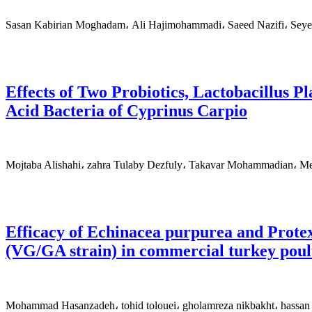
Sasan Kabirian Moghadam، Ali Hajimohammadi، Saeed Nazifi، Sey
Effects of Two Probiotics, Lactobacillus 
Acid Bacteria of Cyprinus Carpio
Mojtaba Alishahi، zahra Tulaby Dezfuly، Takavar Mohammadian، M
Efficacy of Echinacea purpurea and Protex
(VG/GA strain) in commercial turkey poul
Mohammad Hasanzadeh، tohid tolouei، gholamreza nikbakht، hassan A