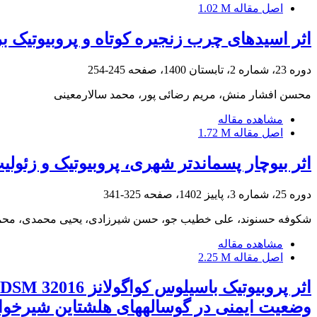
اصل مقاله
1.02 M
اثر اسیدهای چرب زنجیره کوتاه و پروبیوتیک ب
دوره 23، شماره 2، تابستان 1400، صفحه
245-254
محسن افشار منش، مریم رضائی پور، محمد سالارمعینی
مشاهده مقاله
اصل مقاله
1.72 M
اثر بیوچار پسماند‌تر شهری، پروبیوتیک و زئ
دوره 25، شماره 3، پاییز 1402، صفحه
325-341
شکوفه حسنوند، علی خطیب جو، حسن شیرزادی، یحیی محمدی، محمد
مشاهده مقاله
اصل مقاله
2.25 M
وضعیت ایمنی در گوسالههای هلشتاین شیرخوا