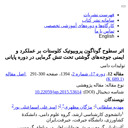
فهرست نشریات
سامانه نشر کتاب
کارگاه‌ها و دوره‌های آموزشی تخصصی
تماس با ما
English
اثر سطوح گوناگون پروبیوتیک کلوستات بر عملکرد و
ایمنی جوجه‌های گوشتی تحت تنش گرمایی در دوره پایانی
تولیدات دامی
مقاله 12
،
دوره 17، شماره 2
، 1394
، صفحه
291-300
اصل مقاله
)
689.1 K
(
نوع مقاله: مقاله پژوهشی
شناسه دیجیتال (DOI):
10.22059/jap.2015.53614
نویسندگان
2
2
*
1
مهدیه سلطانی
؛
مژگان مظهری
؛
امید علی اسماعیلی پور
1
دانشجوی کارشناسی ارشد، گروه علوم دامی، دانشکدۀ
کشاورزی، دانشگاه جیرفت، جیرفت‌ـ‌ایران
2
استادیار، گروه پرورش حیوانات اهلی در مناطق گرمسیر،