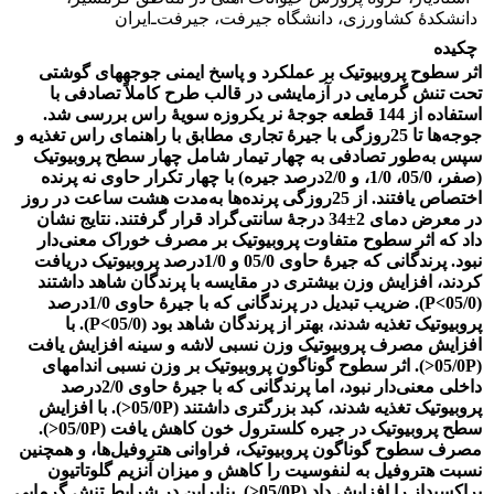
دانشکدۀ کشاورزی، دانشگاه جیرفت، جیرفت‌ـ‌ایران
چکیده
اثر سطوح پروبیوتیک بر عملکرد و پاسخ ایمنی جوجه‏های گوشتی
تحت تنش گرمایی در آزمایشی در قالب طرح کاملاً تصادفی با
استفاده از 144 قطعه جوجۀ نر یک‏روزه سویۀ راس بررسی شد.
جوجه‌ها تا 25روزگی با جیرۀ تجاری مطابق با راهنمای راس تغذیه و
سپس به‌طور تصادفی به چهار تیمار شامل چهار سطح پروبیوتیک
(صفر، 05/0، 1/0، و 2/0درصد جیره) با چهار تکرار حاوی نه پرنده
اختصاص یافتند. از 25روزگی پرنده‌ها به‌مدت هشت ساعت در روز
در معرض دمای 2±34 درجۀ سانتی‌گراد قرار‌ گرفتند. نتایج نشان
داد که اثر سطوح متفاوت پروبیوتیک بر مصرف خوراک معنی‌دار
نبود. پرندگانی که جیرۀ حاوی 05/0 و 1/0درصد پروبیوتیک دریافت
کردند، افزایش وزن بیشتری در مقایسه با پرندگان شاهد داشتند
(05/0>P). ضریب تبدیل در پرندگانی که با جیرۀ حاوی 1/0درصد
پروبیوتیک تغذیه شدند، بهتر از پرندگان شاهد بود (05/0>P). با
افزایش مصرف پروبیوتیک وزن نسبی لاشه و سینه افزایش یافت
(05/0P<). اثر سطوح گوناگون پروبیوتیک بر وزن نسبی اندام‏های
داخلی معنی‌دار نبود، اما پرندگانی که با جیرۀ حاوی 2/0درصد
پروبیوتیک تغذیه شدند، کبد بزرگتری داشتند (05/0P<). با افزایش
سطح پروبیوتیک در جیره کلسترول خون کاهش یافت (05/0P<).
مصرف سطوح گوناگون پروبیوتیک، فراوانی هتروفیل‌ها، و همچنین
نسبت هتروفیل به لنفوسیت را کاهش و میزان آنزیم گلوتاتیون
پراکسیداز را افزایش داد (05/0P<). بنابراین در شرایط تنش گرمایی