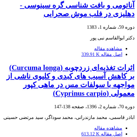
آناتومی و بافت شناسی گره سینوسی -
دهلیزی در فلب موش صحرایی
دوره 59، شماره 1، 1383
دکتر ابوالقاسم نبی پور
مشاهده مقاله
اصل مقاله
339.91 K
اثرات تغذیه‌ای زردچوبه (Curcuma longa)
بر کاهش آسیب های کبدی و کلیوی ناشی از
مواجهه با سولفات مس در ماهی کپور
معمولی (Cyprinus carpio)
دوره 70، شماره 2، 1396، صفحه
138-147
اباذر قاسمی، محمد مازندرانی، محمد سوداگر، سید مرتضی حسینی
مشاهده مقاله
اصل مقاله
613.12 K