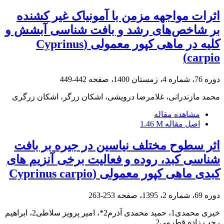
اثرات مواجهه مزمن با آمونیاک غیر کشنده
بر شاخص‌های رشد و بافت شناسی آبشش و
کلیه در ماهی کپور معمولی (Cyprinus
carpio)
دوره 76، شماره 4، زمستان 1400، صفحه
442-449
محمد مازندرانی، غلامرضا درویشی، اشکان زرگر، اشکان زرگری
مشاهده مقاله
اصل مقاله
1.46 M
اثر سطوح مختلف نیاسین در جیره بر بافت
شناسی کبد، روده و فعالیت برخی آنزیم های
کبدی ماهی کپور معمولی (Cyprinus carpio
دوره 69، شماره 2، 1395، صفحه
253-263
خیری محمدی1، حمید محمدی آذرم2*، امیر پرویز سلاطی2، ابراهیم
رجب زاده قطرمی2