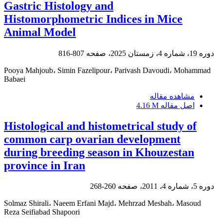
Gastric Histology and
Histomorphometric Indices in Mice
Animal Model
دوره 19، شماره 4، زمستان 2025، صفحه
807-816
Pooya Mahjoub، Simin Fazelipour، Parivash Davoudi، Mohammad
Babaei
مشاهده مقاله
اصل مقاله
4.16 M
Histological and histometrical study of
common carp ovarian development
during breeding season in Khouzestan
province in Iran
دوره 5، شماره 4، 2011، صفحه
260-268
Solmaz Shirali، Naeem Erfani Majd، Mehrzad Mesbah، Masoud
Reza Seifiabad Shapoori