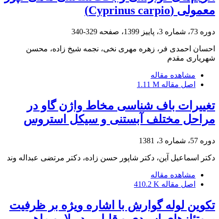
معمولی (Cyprinus carpio)
دوره 73، شماره 3، پاییز 1399، صفحه
329-340
احسان احمدی فر، زهره مهری نخی، نجمه شیخ زاده، محسن
شهریاری مقدم
مشاهده مقاله
اصل مقاله
1.11 M
تغییرات باف شناسی مخاط واژن گاو در
مراحل مختلف آبستنی و سیکل استروس
دوره 57، شماره 3، 1381
دکتر اسماعیل آین، دکتر شاپور حسن زاده، دکتر مرتضی عبداله وند
مشاهده مقاله
اصل مقاله
410.2 K
تکوین لوله گوارش با اشاره ویژه بر ظرفیت
پروتئازهای اسیدی و قلیایی در لارو ماهی