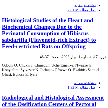
مشاهده مقاله
اصل مقاله
2.61 M
Histological Studies of the Heart and
Biochemical Changes Due to the
Perinatal Consumption of Hibiscus
sabdariffa (Flavonoid-rich Extract) to
Feed-restricted Rats on Offspring
دوره 17، شماره 1، بهار 2023، صفحه
37-46
Odochi O. Chukwu، Chinedum Uche Emelike، Nwaeze G.
Konyefom، Sylvester N. Ibekailo، Ofovwe O. Ekakitie، Samuel
Ghasi، Eghosa E. Iyare
مشاهده مقاله
اصل مقاله
1.32 M
Radiological and Histological Assessment
of the Ossification Centers of Pectoral