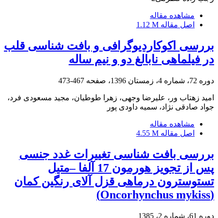
مشاهده مقاله
اصل مقاله
1.12 M
بررسی اکوکاردیوگرافی و بافت شناسی قلب
در فیلماهی نابالغ دو و نیم ساله
دوره 72، شماره 4، زمستان 1396، صفحه
467-473
امید زهتاب ور، علیرضا وجهی، زهرا طوطیان، مجید مسعودی فرد،
جواد صادقی نژاد، سمیه داودی پور
مشاهده مقاله
اصل مقاله
4.55 M
بررسی بافت شناسی تغییرات غدد جنسی
پس از تجویز هورمون 17 آلفا –متیل
تستوسترون درماهی قزل آلای رنگین کمان
(Oncorhynchus mykiss)
دوره 61، شماره 2، 1385