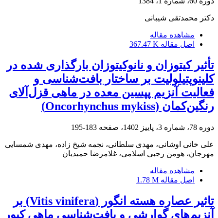
دوره 60، شماره 1، 1384
دکتر محمدتقی شیبانی
مشاهده مقاله
اصل مقاله
367.47 K
تأثیر کیتوزان و نانوکیتوزان بارگذاری شده در
کلینوپتیلولیت بر ساختار بافت‌شناسی و
فعالیت آنزیم پپسین معده در ماهی قزل‌آلای
رنگین‌کمان (Oncorhynchus mykiss)
دوره 78، شماره 3، پاییز 1402، صفحه
183-195
علی خانی اوشانی، مهدی سلطانی، نجمه شیخ زاده، مهدی شمسایی
مهرجان، هومن رجبی اسلامی، غلامرضا حمیدیان
مشاهده مقاله
اصل مقاله
1.78 M
تاثیر عصاره هسته انگور (Vitis vinifera) بر
آنزیم‌های گوارشی و بافت‌شناسی ماهی کپور