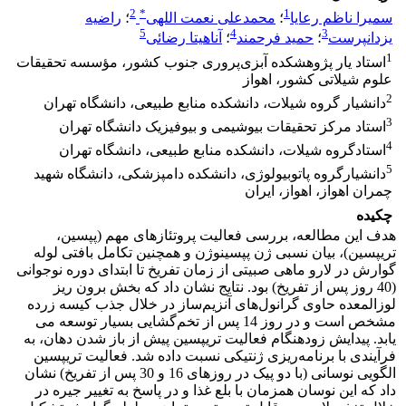
2
*
1
سمیرا ناظم رعایا
؛
محمدعلی نعمت اللهی
؛
راضیه
5
4
3
یزدانپرست
؛
حمید فرحمند
؛
آناهیتا رضائی
1
استاد یار پژوهشکده آبزی‌پروری جنوب کشور، مؤسسه تحقیقات
علوم شیلاتی کشور، اهواز
2
دانشیار گروه شیلات، دانشکده منابع طبیعی، دانشگاه تهران
3
استاد مرکز تحقیقات بیوشیمی و بیوفیزیک دانشگاه تهران
4
استادگروه شیلات، دانشکده منابع طبیعی، دانشگاه تهران
5
دانشیارگروه پاتوبیولوژی، دانشکده دامپزشکی، دانشگاه شهید
چمران اهواز، اهواز، ایران
چکیده
هدف این مطالعه، بررسی فعالیت پروتئازهای مهم (پپسین،
تریپسین)، بیان نسبی ژن پپسینوژن و همچنین تکامل بافتی لوله
گوارش در لارو ماهی صبیتی از زمان تفریخ تا ابتدای دوره نوجوانی
(40 روز پس از تفریخ) بود. نتایج نشان داد که بخش برون ریز
لوزالمعده حاوی گرانول‌های آنزیم‌ساز در خلال جذب کیسه زرده
مشخص است و در روز 14 پس از تخم‌گشایی بسیار توسعه می
یابد. پیدایش زودهنگام فعالیت تریپسین پیش از باز شدن دهان، به
فرآیندی با برنامه‌ریزی ژنتیکی نسبت داده شد. فعالیت تریپسین
الگویی نوسانی (با دو پیک در روزهای 16 و 30 پس از تفریخ) نشان
داد که این نوسان همزمان با بلع غذا و در پاسخ به تغییر جیره در