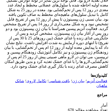
خلال تغذیه لارو بود. قابل توجه ترین تمایز در لوله گوارش تشکیل
معده اولیه احاطه شده با سلول‌های عضلانی مخطط و ایجاد غدد
معدی در روز 12 پس از تخم‌گشایی بود. معده در روز 25 به شکل
کامل با تبدیل سلول‌های ماهیچه‌ای مخطط به صاف تکوین یافته
بود. بیان نسبی ژن پپسینوژن تا پیش از روز 12 پس از تفریخ قابل
تشخیص نبود و به شکل معنی‌داری از روز 14 پس از تفریخ مشخص
گردید. فعالیت آنزیم پپسین همراستا با بیان ژن پپسینوژن بود و دو
روز پس از آغاز بیان ژن پپسینوژن، مشخص گردید و پس از
جایگزینی غذای زنده با غذای خشک (بین روزهای 25 تا 30 پس از
تفریخ) تا انتهای دوره آزمایش به شدت افزایش داشت. نتایج نشان
داد که با پیدایش معده اولیه از روز 12 ام پس از تخم‌گشایی، با بیان
زودهنگام ژن پپسینوژن و نیز تکامل آنتوژنتیک زودهنگام پپسین و
تریپسین، می توان در لارو ماهی صبیتی پیش از روز 25 ام پس از
تخم‌گشایی،‌لارو ها را با غذای خشک تغذیه کرد و بدین طریق امکان
کاهش مصرف غذای زنده با بکار گیری غذای خشک وجود دارد.
کلیدواژه‌ها
فعالیت آنزیم
؛
بیان ژن
؛
بافت شناسی
؛
تکامل لاروی
؛
شانک
ماهیان
مراجع
آمار
تعداد مشاهده مقاله: 678