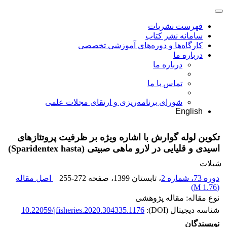
فهرست نشریات
سامانه نشر کتاب
کارگاه‌ها و دوره‌های آموزشی تخصصی
درباره ما
درباره ما
تماس با ما
شورای برنامه‌ریزی و ارتقای مجلات علمی
English
تکوین لوله گوارش با اشاره ویژه بر ظرفیت پروتئازهای
اسیدی و قلیایی در لارو ماهی صبیتی (Sparidentex hasta)
شیلات
دوره 73، شماره 2
، تابستان 1399
، صفحه
255-272
اصل مقاله
)
1.76 M
(
نوع مقاله: مقاله پژوهشی
شناسه دیجیتال (DOI):
10.22059/jfisheries.2020.304335.1176
نویسندگان