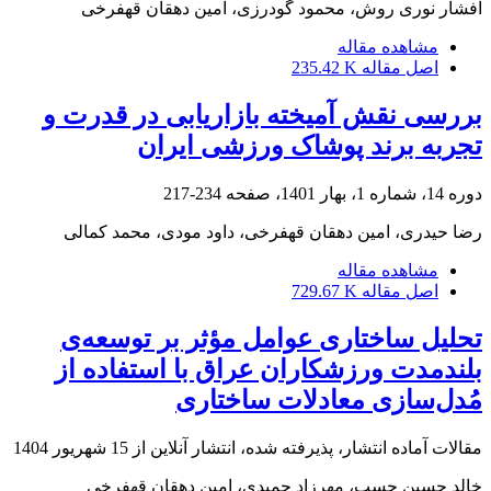
افشار نوری روش، محمود گودرزی، امین دهقان قهفرخی
مشاهده مقاله
اصل مقاله
235.42 K
بررسی نقش آمیخته بازاریابی در قدرت و
تجربه برند پوشاک ورزشی ایران
دوره 14، شماره 1، بهار 1401، صفحه
234-217
رضا حیدری، امین دهقان قهفرخی، داود مودی، محمد کمالی
مشاهده مقاله
اصل مقاله
729.67 K
تحلیل ساختاری عوامل مؤثر بر توسعه‌ی
بلندمدت ورزشکاران عراق با استفاده از
مُدل‌سازی معادلات ساختاری
مقالات آماده انتشار، پذیرفته شده، انتشار آنلاین از
15 شهریور 1404
خالد حسین حسب، مهرزاد حمیدی، امین دهقان قهفرخی