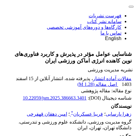
فهرست نشریات
سامانه نشر کتاب
کارگاه‌ها و دوره‌های آموزشی تخصصی
تماس با ما
English
شناسایی عوامل مؤثر در پذیرش و کاربرد فناوری‌های
نوین کاهنده انرژی اماکن ورزشی ایران
نشریه مدیریت ورزشی
مقالات آماده انتشار
، پذیرفته شده، انتشار آنلاین از 15 اسفند
1403
اصل مقاله (
1.28 M
)
نوع مقاله: مقاله پژوهشی
شناسه دیجیتال (DOI):
10.22059/jsm.2025.386663.3401
نویسندگان
*
زهرا پارسایی
؛
فریبا عسکریان
؛
امین دهقان قهفرخی
گروه مدیریت ورزشی، دانشکده علوم ورزشی و تندرستی،
دانشگاه تهران، تهران، ایران
چکیده