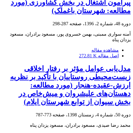
پیرامون اشتغال در بخش کشاورزی (مورد
مطالعه: شهرستان باغملک)
دوره 48، شماره 2، 1396، صفحه
287-298
آمنه سواری ممبنی، بهمن خسروی پور، مسعود برادران، مسعود
یزدان پناه
مشاهده مقاله
اصل مقاله
272.81 K
مدل‌یابی عوامل مؤثر بر رفتار اخلاقی
زیست‌محیطی روستاییان با تأکید بر نظریه
ارزش-عقیده-هنجار (مورد مطالعه:
دهستان‌های علیشروان و میش‌خاص در
بخش سیوان از توابع شهرستان ایلام)
دوره 50، شماره 4، زمستان 1398، صفحه
773-787
محمد رضا صیدی، مسعود برادران، مسعود یزدان پناه