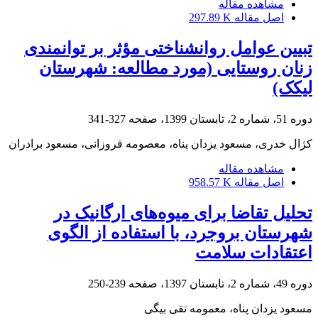
مشاهده مقاله
اصل مقاله
297.89 K
تبیین عوامل روانشناختی مؤثر بر توانمندی
زنان روستایی (مورد مطالعه: شهرستان
لیکک)
دوره 51، شماره 2، تابستان 1399، صفحه
327-341
کژال خدری، مسعود یزدان پناه، معصومه فروزانی، مسعود برادران
مشاهده مقاله
اصل مقاله
958.57 K
تحلیل تقاضا برای میوه‌های ارگانیک در
شهرستان بروجرد، با استفاده از الگوی
اعتقادات سلامت
دوره 49، شماره 2، تابستان 1397، صفحه
239-250
مسعود یزدان پناه، معمومه تقی بیگی