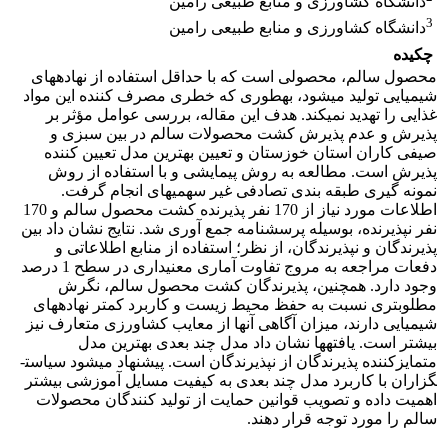
دانشگاه کشاورزی و منابع طبیعی رامین
3
دانشگاه کشاورزی و منابع طبیعی رامین
چکیده
محصول سالم، محصولی است که با حداقل استفاده از نهاده­های
شیمیایی تولید می­شود، به­طوری که خطری مصرف کننده این مواد
غذایی را تهدید نمی­کند. هدف این مقاله، بررسی عوامل مؤثر بر
پذیرش و عدم پذیرش کشت محصولات سالم در بین سبزی و
صیفی کاران استان خوزستان و تعیین بهترین مدل تعیین کننده
پذیرش است. مطالعه به روش پیمایشی و با استفاده از روش
نمونه گیری طبقه بندی تصادفی غیر سهمیه­ای انجام گرفت.
اطلاعات مورد نیاز از 170 نفر پذیرنده کشت محصول سالم و 170
نفر نپذیرنده، بوسیله پرسشنامه جمع آوری شد. نتایج نشان داد بین
پذیرندگان و نپذیرندگان، از نظر؛ استفاده از منابع اطلاعاتی و
دفعات مراجعه به مروج تفاوت آماری معنی­داری در سطح 1 درصد
وجود دارد. همچنین، پذیرندگان کشت محصول سالم، نگرش
مطلوب­تری نسبت به حفظ محیط زیست و کاربرد کمتر نهاده­های
شیمیایی دارند، میزان آگاهی آنها از معایب کشاورزی متعارف نیز
بیشتر است. یافته­ها نشان داد مدل چند بعدی بهترین مدل
متمایزکننده پذیرندگان از نپذیرندگان است. پیشنهاد می­شود سیاست­
گزاران با کاربرد مدل چند بعدی به کیفیت مسایل آموزشی بیشتر
اهمیت داده و تصویب قوانین حمایت از تولید کنندگان محصولات
سالم را مورد توجه قرار دهند.