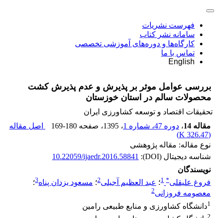
فهرست نشریات
سامانه نشر کتاب
کارگاه‌ها و دوره‌های آموزشی تخصصی
تماس با ما
English
بررسی عوامل موثر بر پذیرش و عدم پذیرش کشت
محصولات سالم در استان خوزستان
تحقیقات اقتصاد و توسعه کشاورزی ایران
مقاله 14
،
دوره 47، شماره 1
، 1395
، صفحه
169-180
اصل مقاله
)
326.47 K
(
نوع مقاله: مقاله پژوهشی
شناسه دیجیتال (DOI):
10.22059/ijaedr.2016.58841
نویسندگان
3
2
1
*
فروغ علیقلی
؛
عبد العظیم آجیلی
؛
مسعود یزدان پناه
؛
2
معصومه فروزانی
1
دانشگاه کشاورزی و منابع طبیعی رامین
2