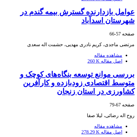
عوامل بازدارنده گسترش بیمه گندم در
شهرستان اسدآباد
صفحه
57-66
مرتضی ماجدی، کریم نادری مهدیی، حشمت اله سعدی
مشاهده مقاله
اصل مقاله
260 K
بررسی موانع توسعه بنگاه‌های کوچک و
متوسط اقتصادی زودبازده و کارآفرین
کشاورزی در استان زنجان
صفحه
67-79
روح اله رضائی، لیلا صفا
مشاهده مقاله
اصل مقاله
278.29 K