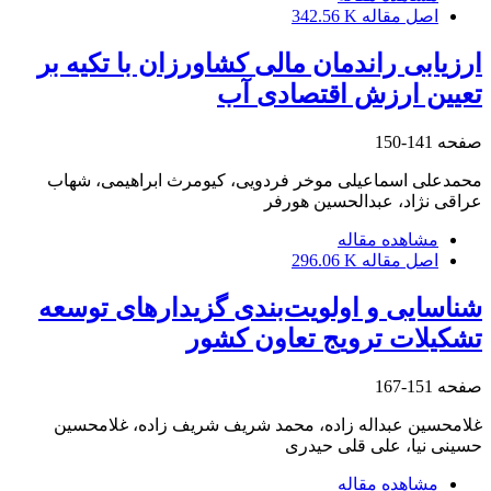
اصل مقاله
342.56 K
ارزیابی راندمان مالی کشاورزان با تکیه بر
تعیین ارزش اقتصادی آب
صفحه
141-150
محمدعلی اسماعیلی موخر فردویی، کیومرث ابراهیمی، شهاب
عراقی نژاد، عبدالحسین هورفر
مشاهده مقاله
اصل مقاله
296.06 K
شناسایی و اولویت‌بندی گزیدارهای توسعه
تشکیلات ترویج تعاون کشور
صفحه
151-167
غلامحسین عبداله زاده، محمد شریف شریف زاده، غلامحسین
حسینی نیا، علی قلی حیدری
مشاهده مقاله