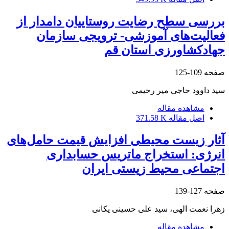
بررسی سطح رضایت روستاییان دامدار از
فعالیت‌های آموزشی- ترویجی سازمان
جهادکشاورزی استان قم
صفحه
109-125
سید داوود حاجی میر رحیمی
مشاهده مقاله
اصل مقاله
371.58 K
آثار زیست محیطی افزایش قیمت حامل‌های
انرژی: استخراج ماتریس حسابداری
اجتماعی ‌محیط زیستی ایران
صفحه
127-139
زهرا نعمت الهی، سید علی حسینی یکانی
مشاهده مقاله