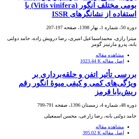
بومی مختلف انگور (Vitis vinifera) با
استفاده از نشانگرهای ISSR
دوره 50، شماره 1، بهار 1398، صفحه
197-207
میترا رازی، محمداسماعیل امیری، رضا درویش زاده، حامد دولتی
بانه، پدرو مارتینز گومز
مشاهده مقاله
اصل مقاله
1023.44 K
بررسی تأثیر اتفن و حلقه‌برداری بر
ویژگی‌های کمی و کیفی میوۀ انگور رقم
ریش‌بابا قرمز
دوره 48، شماره 4، زمستان 1396، صفحه
791-799
حامد دولتی بانه، رضا زارعی، محسن اسمعیلی
مشاهده مقاله
اصل مقاله
395.02 K