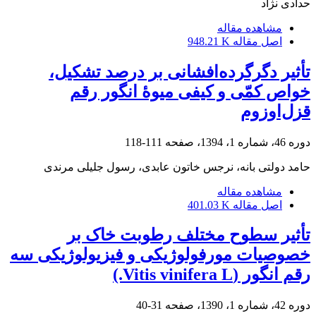
حدادی نژاد
مشاهده مقاله
اصل مقاله
948.21 K
تأثیر دگرگرده‌افشانی بر درصد تشکیل،
خواص کمّی و کیفی میوۀ انگور رقم
قزل‌اوزوم
دوره 46، شماره 1، 1394، صفحه
111-118
حامد دولتی بانه، نرجس خاتون عابدی، رسول جلیلی مرندی
مشاهده مقاله
اصل مقاله
401.03 K
تأثیر سطوح مختلف رطوبت خاک بر
خصوصیات مورفولوژیکی و فیزیولوژیکی سه
رقم انگور (Vitis vinifera L.)
دوره 42، شماره 1، 1390، صفحه
31-40