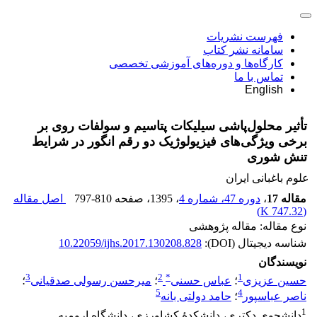
فهرست نشریات
سامانه نشر کتاب
کارگاه‌ها و دوره‌های آموزشی تخصصی
تماس با ما
English
تأثیر محلول‌پاشی سیلیکات پتاسیم و سولفات روی بر
برخی ویژگی‌های فیزیولوژیک دو رقم انگور در شرایط
تنش شوری
علوم باغبانی ایران
مقاله 17
،
دوره 47، شماره 4
، 1395
، صفحه
797-810
اصل مقاله
)
747.32 K
(
نوع مقاله: مقاله پژوهشی
شناسه دیجیتال (DOI):
10.22059/ijhs.2017.130208.828
نویسندگان
3
2
*
1
حسین عزیزی
؛
عباس حسنی
؛
میرحسن رسولی صدقیانی
؛
5
4
ناصر عباسپور
؛
حامد دولتی بانه
1
دانشجوی دکتری، دانشکدۀ کشاورزی، دانشگاه ارومیه