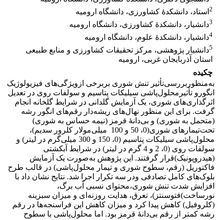
2
استاد، دانشکدۀ کشاورزی، دانشگاه ارومیه
3
دانشیار، دانشکدۀ کشاورزی، دانشگاه ارومیه
4
دانشیار، دانشکدۀ علوم، دانشگاه ارومیه
5
دانشیار پژوهشی، مرکز تحقیقات کشاورزی و منابع طبیعی
استان آذربایجان غربی، ارومیه
چکیده
به‌منظور
بررسی
تأثیر تنش
شوری
بر
برخی از
ویژگی‌های فیزیولوژیک
انگور
و
تأثیر
محلول‌پاشی سیلیکات پتاسیم و سولفات روی در تعدیل
اثرگذاری
های شوری، یک آزمایش گلدانی در شرایط گلخانه انجام
گرفت. برای این منظور نهال‌های ریشه‌دار رقم‌های انگور رشه
(
متحمل به شوری
)
و بی‌دانۀ قرمز
(
نیمه حساس به شوری
)
تحت
تیمارهای شوری
(
0،
50
و
100
میلی‌مولار کلرور سدیم
)
،
محلول‌پاشی سیلیکات پتاسیم
(
0
،
150
و
300
میلی‌گرم در لیتر
)
و
سولفات روی
(
0،
2
و
4 گرم
در لیتر
)
در شرایط آبکشتی
(هیدروپونیک)
قرار گرفتند
.
این پژوهش به‌صورت یک آزمایش
فاکتوریل (رقم، سطوح شوری و تیمار محلول‌پاشی) در قالب طرح
بلوک‌های کامل تصادفی و
در سه تکرار اجرا شد
.
نتایج نشان داد با
افزایش شدت تنش شوری،
محتوای نسبی آب برگ،
نورساخت
)
فتوسنتز)، تعرق، هدایت روزنه‌ای و میزان سبزینه
(کلروفیل)
کاهش پیدا کرد و میزان کاهش این فراسنجه‌ها در رقم
رشه کمتر از رقم بی‌دانۀ قرمز بود. اما محلول‌پاشی با سطوح