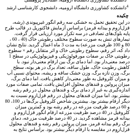
4
دانشکده کشاورزی دانشگاه ارومیه، دانشجوی کارشناسی ارشد
چکیده
در این تحقیق تحمل به خشکی سه رقم انگور غیرپیوندی (رشه،
قزل‌ازوم و بیدانه قرمز) براساس آزمایش فاکتوریل در قالب طرح
پایه بلوک‌های تصادفی در سه تکرار مورد ارزیابی قرار گرفت.
تیمارهای تنش به صورت سطوح مختلف رطوبتی خاک (40 ، 60 ،
80 و 100 ظرفیت مزرعه) به مدت 3 ماه اعمال گردید. نتایج نشان
داد که، اثر رقم، سطوح رطوبتی خاک و اثر متقابل رقم × سطوح
رطوبتی خاک بر صفات مورفولوژیکی و فیزیولوژیکی در سطح 1
درصد معنی‌دار بود. اما دمای برگ بین ارقام معنی‌دار نبود. با
کاهش رطوبت خاک، طول ساقه، تعداد برگ در هر بوته، سطح
برگ، وزن تازه برگ، وزن خشک ساقه و ریشه، محتوای نسبی آب
و میزان کلروفیل به طور معنی‌دار کاهش یافت. اما دمای برگ،
میزان پرولین و قندهای محلول افزایش یافت. تمامی صفات مورد
اندازه‌گیری به غیر از دمای برگ و قندهای محلول در رقم رشه
بیشتر بود. اما میزان قندهای محلول در رقم قزل‌ازوم نسبت به
دیگر ارقام بیشتر بود. بیشترین شاخص کلروفیل برگ‌ها در 100، 80
و 60 درصد ظرفیت مزرعه در رقم رشه بود و کمترین میزان
کلروفیل در 40 درصد ظرفیت مزرعه ارقام انگور قزل‌ازوم و
بیدانه قرمز مشاهده گردید. در 40 درصد ظرفیت مزرعه، دمای
برگ رقم بیدانه قرمز، میزان پرولین رقم رشه و قندهای محلول
قزل‌ازوم در مقایسه با ارقام دیگر بیشتر بود. براساس نتایج به