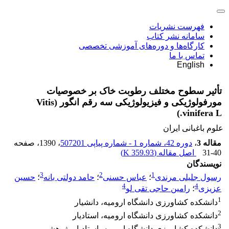
فهرست نشریات
سامانه نشر کتاب
کارگاه‌ها و دوره‌های آموزشی تخصصی
تماس با ما
English
تأثیر سطوح مختلف رطوبت خاک بر خصوصیات
مورفولوژیکی و فیزیولوژیکی سه رقم انگور (Vitis
vinifera L.)
علوم باغبانی ایران
مقاله 3
،
دوره 42، شماره 1 - شماره پیاپی 507201
، 1390
، صفحه
31-40
اصل مقاله (
359.93 K
)
نویسندگان
3
2
1
رسول جلیلی مرندی
؛
عباس حسنی
؛
حامد دولتی بانه
؛
حسین
4
4
عزیزی
؛
رامین حاجی تقی لو
1
دانشکده کشاورزی دانشگاه ارومیه، دانشیار
2
دانشکده کشاورزی دانشگاه ارومیه، استادیار
3
دانشکده کشاورزی دانشگاه ارومیه، استادیار پژوهشی