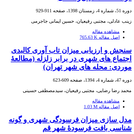
دوره 51، شماره 4، زمستان 1398، صفحه
911-929
زینب عادلی، مجتبی رفیعیان، حسین ایمانی جاجرمی
مشاهده مقاله
اصل مقاله
765.63 K
سنجش و ارزیابی میزان تاب آوری کالبدی
اجتماع های شهری در برابر زلزله (مطالعۀ
موردی: محله های شهر تهران)
دوره 47، شماره 4، 1394، صفحه
609-623
محمد رضا رضایی، مجتبی رفیعیان، سیدمصطفی حسینی
مشاهده مقاله
اصل مقاله
1.03 M
مدل‏ سازی میزان فرسودگی شهری و گونه‏
شناسی بافت فرسودۀ شهر قم