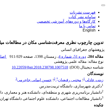
فهرست نشریات
سامانه نشر کتاب
کارگاه‌ها و دوره‌های آموزشی تخصصی
تماس با ما
English
تدوین چارچوب نظری معرفت‌شناسی مکان در مطالعات میان
پژوهشهای جغرافیای انسانی
مقاله 284
،
دوره 51، شماره 4
، زمستان 1398
، صفحه
911-929
اصل 
نوع مقاله: مقاله علمی پژوهشی
شناسه دیجیتال (DOI):
10.22059/jhgr.2018.238798.1007518
نویسندگان
3
2
*
1
زینب عادلی
؛
مجتبی رفیعیان
؛
حسین ایمانی جاجرمی
1
دکتری شهرسازی، دانشگاه تربیت‌مدرس
2
دانشیار برنامه‌ریزی شهری و منطقه‌ای، دانشکده هنر و معماری، د
3
دانشیار مطالعات اجتماعی، دانشکده علوم اجتماعی دانشگاه تهران
چکیده