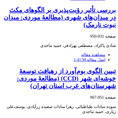
بررسی تأثیر رؤیت‌پذیری بر الگوهای مکث
در میدان‌های شهری (مطالعۀ موردی: میدان
نبوت نارمک)
صفحه
931-950
شادی پاکزاد، مصطفی بهزادفر، حمید ماجدی
مشاهده مقاله
اصل مقاله
1.41 M
تبیین الگوی بوم‌آورد از رهیافت توسعۀ
خوشه‌ای شهر (CCD) (مطالعۀ موردی:
شهرستان‌های غرب استان تهران)
صفحه
951-967
سوده سادات طباطبائی، زهرا سادات سعیده زرآبادی، یوسف‌علی
زیاری، حمید ماجدی