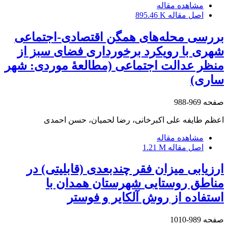
مشاهده مقاله
اصل مقاله
895.46 K
بررسی محله‌های همگن اقتصادی-اجتماعی
شهری با رویکرد برخورداری فضای سبز از
منظر عدالت اجتماعی (مطالعۀ موردی: شهر
ساری)
صفحه
969-988
اعظم طایفه علی اکبرخانی، رضا لحمیان، حسن احمدی
مشاهده مقاله
اصل مقاله
1.21 M
ارزیابی میزان فقر چندبعدی (قابلیتی) در
مناطق روستایی شهرستان همدان با
استفاده از روش آلکایر و فوستر
صفحه
989-1010