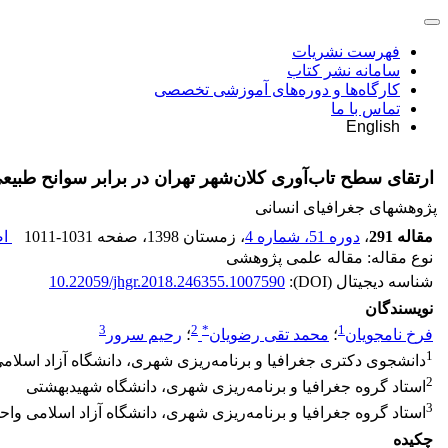
فهرست نشریات
سامانه نشر کتاب
کارگاه‌ها و دوره‌های آموزشی تخصصی
تماس با ما
English
ارتقای سطح تاب‌آوری کلان‌شهر تهران در برابر سوانح طبیعی با تأکی
پژوهشهای جغرافیای انسانی
مقاله 291
،
دوره 51، شماره 4
، زمستان 1398
، صفحه
1011-1031
اص
نوع مقاله: مقاله علمی پژوهشی
شناسه دیجیتال (DOI):
10.22059/jhgr.2018.246355.1007590
نویسندگان
3
2
*
1
فرخ نامجویان
؛
محمد تقی رضویان
؛
رحیم سرور
1
دانشجوی دکتری جغرافیا و برنامه‌ریزی شهری، دانشگاه آزاد اسلام
2
استاد گروه جغرافیا و برنامه‌ریزی شهری، دانشگاه شهیدبهشتی
3
استاد گروه جغرافیا و برنامه‌ریزی شهری، دانشگاه آزاد اسلامی واح
چکیده