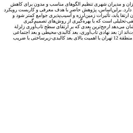
امه‌ریزان و مدیران شهری تنظیم الگوهای مناسب و مدون برای کاهش
ام دارد. براین‌اساس، پژوهش حاضر با هدف معرفی و کاربست رویکرد
تقا یابد، تأثیرات زمین‌لرزه و آسیب‌پذیری جوامع کمتر شود و
فی-تحلیلی است که با بهره‌گیری از روش‌های تصمیم‌گیری
 پژوهش با رگرسیون چندمتغیـره نشان می‌دهد ارجح‌ترین بعدی که بر ارتقای سطح تاب‌آوری زلزلة
انداردشدة Beta 382/0 است. ابعاد دیگر برحسب اولویت عبارت‌اند از: بعد نهادی تاب‌آوری، بعد کالبدی-محیطی و بعد اجتماعی
تاب‌آوری. همچنین براساس داده‌های کلی تحلیل سلسله‌مراتبی از ابعاد تاب‌آوری منطقة 12 تهران، اولویت ابعاد ارتقای سطح تاب‌آوری زلزله منطقة 12 تهران با اهمیت بالای بعد کالبدی-زیرساختی با ضریب