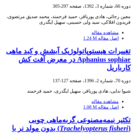
دوره 66، شماره 3، 1392، صفحه
297-305
معین رجائی، هادی پورباقر، حمید فرحمند، محمد صدیق مرتضوی،
فریدون افلاکی، سید ولی حسینی، سهیل ایگدری
مشاهده مقاله
اصل مقاله
1.24 M
تغییرات هیستوپاتولوژیک آبشش و کبد ماهی
Aphanius sophiae در معرض آفت کش
کارباریل
دوره 70، شماره 2، 1396، صفحه
127-137
شیوا ندایی، هادی پورباقر، سهیل ایگدری، حمید فرحمند
مشاهده مقاله
اصل مقاله
1.08 M
تکثیر نیمه‌مصنوعی گربه‌ماهی چوبی
(
Trachelyopterus fisheri
) بدون مولد نر با