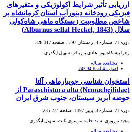
ارزیابی تأثیر شرایط اکولوژیکی و متغیرهای
فیزیکی رودخانه دینورآب استان کرمانشاه بر
شاخص مطلوبیت زیستگاه ماهی شاه‌کولی
سلال (Alburnus sellal Heckel, 1843)
دوره 71، شماره 4، زمستان 1397، صفحه
317-328
زهرا پیشکاه پور، هادی پورباقر، سهیل ایگدری
مشاهده مقاله
اصل مقاله
743.94 K
استخوان شناسی جویبارماهی آلتا
Paraschistura alta (Nemacheilidae) از
حوضه آبریز سیستان، جنوب شرق ایران
دوره 71، شماره 3، پاییز 1397، صفحه
274-285
مجید نوروزی، سید حامد موسوی ثابت، سهیل ایگدری
مشاهده مقاله