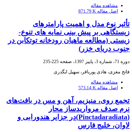
مشاهده مقاله
اصل مقاله
871.79 K
تأثیر نوع مدل و اهمیت پارامترهای
زیستگاهی بر پیش بینی نمایه های تنوع-
زیستی (مطالعه ماهیان رودخانه توتکابن در
جنوب دریای خزر)
دوره 71، شماره 3، پاییز 1397، صفحه
225-235
فاتح معزی، هادی پورباقر، سهیل ایگدری
مشاهده مقاله
اصل مقاله
573.14 K
تجمع روی، منیزیم، آهن و مس در بافت‌های
نرم صدف مرواریدساز محار
(Pinctadaradiata)در جزایر هندورابی و
لاوان، خلیج فارس