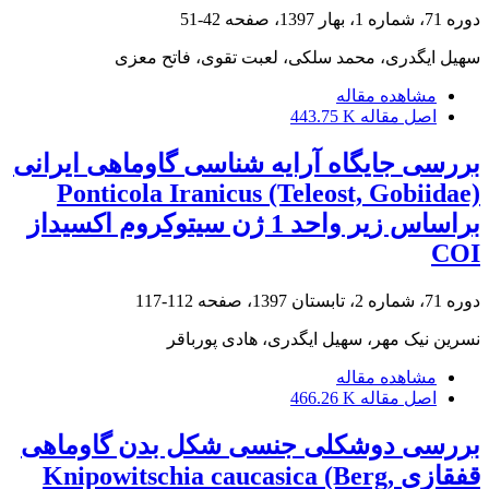
دوره 71، شماره 1، بهار 1397، صفحه
42-51
سهیل ایگدری، محمد سلکی، لعبت تقوی، فاتح معزی
مشاهده مقاله
اصل مقاله
443.75 K
بررسی جایگاه آرایه شناسی گاوماهی ایرانی
Ponticola Iranicus (Teleost, Gobiidae)
براساس زیر واحد 1 ژن سیتوکروم اکسیداز
COI
دوره 71، شماره 2، تابستان 1397، صفحه
112-117
نسرین نیک مهر، سهیل ایگدری، هادی پورباقر
مشاهده مقاله
اصل مقاله
466.26 K
بررسی دوشکلی جنسی شکل بدن گاوماهی
قفقازی Knipowitschia caucasica (Berg,