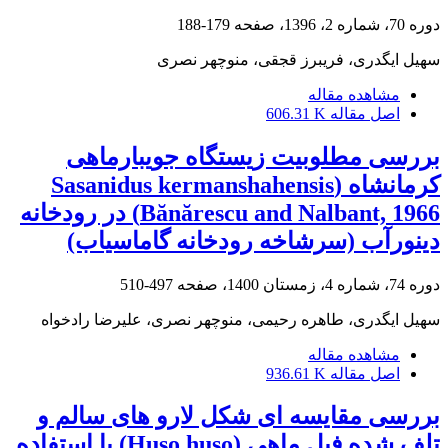
دوره 70، شماره 2، 1396، صفحه
179-188
سهیل ایگدری، فریبرز قجقی، منوچهر نصری
مشاهده مقاله
اصل مقاله
606.31 K
بررسی مطلوبیت زیستگاه جویبارماهی
کرمانشاه (Sasanidus kermanshahensis
Bănărescu and Nalbant, 1966) در رودخانه
دینورآب (سرشاخه رودخانه گاماسیاب)
دوره 74، شماره 4، زمستان 1400، صفحه
497-510
سهیل ایگدری، طاهره رحیمی، منوچهر نصری، علیرضا رادخواه
مشاهده مقاله
اصل مقاله
936.61 K
بررسی مقایسه ای شکل لارو های سالم و
تلف شده فیل ماهی (Huso huso) با استفاده