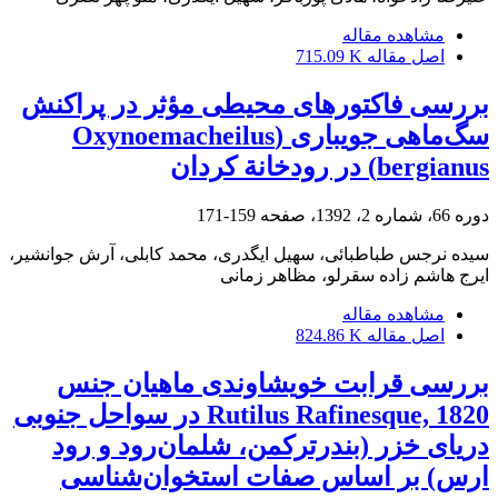
مشاهده مقاله
اصل مقاله
715.09 K
بررسی فاکتورهای محیطی مؤثر در پراکنش
سگ‌ماهی جویباری (Oxynoemacheilus
bergianus) در رودخانة کردان
دوره 66، شماره 2، 1392، صفحه
159-171
سیده نرجس طباطبائی، سهیل ایگدری، محمد کابلی، آرش جوانشیر،
ایرج هاشم زاده سقرلو، مظاهر زمانی
مشاهده مقاله
اصل مقاله
824.86 K
بررسی قرابت خویشاوندی ماهیان جنس
Rutilus Rafinesque, 1820 در سواحل جنوبی
دریای خزر (بندرترکمن، شلمان‌رود و رود
ارس) بر اساس صفات استخوان‌شناسی