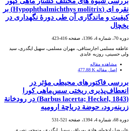
بررسی شیوه های مختلف کشتار ماهی کپور
نقره ای (Hypophthalmichthys molitrix) بر
کیفیت و ماندگاری آن طی دورۀ نگهداری در
یخچال
دوره 70، شماره 4، 1396، صفحه
416-423
عاطفه مسلمی اجارستاقی، مهران مسلمی، سهیل ایگدری، سید
ولی حسینی، روزبه عابدی
مشاهده مقاله
اصل مقاله
477.88 K
بررسی فاکتورهای محیطی مؤثر در
انعطاف‌پذیری ریختی سس‌ماهی کورا
(Barbus lacerta; Heckel, 1843) در رودخانة
زرینه‌رود، حوضة دریاچة ارومیه
دوره 68، شماره 4، 1394، صفحه
521-531
علیرضا رادخواه، هادی پورباقر، سهیل ایگدری، منوچهر نصری