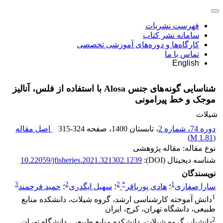
فهرست نشریات
سامانه نشر کتاب
کارگاه‌ها و دوره‌های آموزشی تخصصی
تماس با ما
English
شناسایی گونه‌های جنس Alosa با استفاده از فلس، آنالیز
موجک و خط پیرامونی
شیلات
دوره 74، شماره 2
، تابستان 1400
، صفحه
315-324
اصل مقاله
)
1.81 M
(
نوع مقاله: مقاله پژوهشی
شناسه دیجیتال (DOI):
10.22059/jfisheries.2021.321302.1239
نویسندگان
3
2
2
*
1
سارا صفاری
؛
هادی پورباقر
؛
سهیل ایگدری
؛
حمید فرحمند
1
دانش آموخته کارشناسی ارشد، گروه شیلات، دانشکده منابع
طبیعی، دانشگاه تهران، کرج، ایران
2
دانشیار، گروه شیلات، دانشکده منابع طبیعی، دانشگاه تهران،