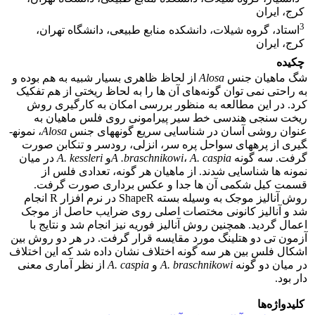
کرج، ایران
3
استاد، گروه شیلات، دانشکده منابع طبیعی، دانشگاه تهران،
کرج، ایران
چکیده
شگ ماهیان جنس
Alosa
از لحاظ ظاهری بسیار شبیه به هم بوده و
به راحتی نمی توان گونه‌های آن ها را به لحاظ ریختی از هم تفکیک
کرد. در این مطالعه به منظور بررسی امکان به کارگیری روش
ریخت سنجی هندسی خط سیر پیرامونی روی فلس ماهیان به
عنوان روشی آسان در شناسایی سریع گونه­های جنس
Alosa
، نمونه­
گیری از پره­های سواحل پره سر، انزلی، رودسر و تنکابن صورت
گرفت. سه گونه
A. caspia
،
A .braschnikowi
و
A. kessleri
در میان
نمونه ها شناسایی شدند. از ماهیان هر گونه، تعدادی فلس از
قسمت کیل شکمی آن ها جدا و عکس برداری صورت گرفت.
روش آنالیز موجک به وسیله بسته ShapeR در نرم افزار R انجام
شد و آنالیز کانونی مختصات اصلی روی ضرایب حاصل از موجک
اعمال گردید. همچنین روش آنالیز فوریه نیز انجام شد و نتایج با
آزمون تی دو هتلینگ مورد مقایسه قرار گرفت. در هر دو روش بین
اشکال فلس بین هر سه گونه اختلاف نشان داده شد که این اختلاف
در میان دو گونه
A. braschnikowi
و
A. caspia
از نظر آماری معنی
دار بود.
کلیدواژه‌ها