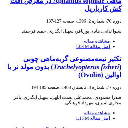
ماهی Aphanius sophiae در معرض آفت
کش کارباریل
دوره 70، شماره 2، 1396، صفحه
127-137
شیوا ندایی، هادی پورباقر، سهیل ایگدری، حمید فرحمند
مشاهده مقاله
اصل مقاله
1.08 M
تکثیر نیمه‌مصنوعی گربه‌ماهی چوبی
(
Trachelyopterus fisheri
) بدون مولد نر با
اوالین (Ovulin)
دوره 77، شماره 3، تابستان 1403، صفحه
185-194
صدرا محمودی، محمدعلی نعمت اللهی، سهیل ایگدری، باقر
مجازی امیری، مهرداد فرهنگی
مشاهده مقاله
اصل مقاله
1.15 M