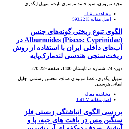
مجید نوروزی، سید حامد موسوی ثابت، سهیل ایگدری
مشاهده مقاله
اصل مقاله
593.22 K
الگوی تنوع ریختی گونه‌های جنس
Alburnoides (Pisces: Cyprinidae) در
آب‌های داخلی ایران با استفاده از روش
ریخت‌سنجی هندسی لندمارک‌پایه
دوره 74، شماره 2، تابستان 1400، صفحه
259-270
سهیل ایگدری، عطا مولودی صالح، محسن رستمی، جلیل
ایمانی هرسینی
مشاهده مقاله
اصل مقاله
1.41 M
بررسی الگوی انباشتگی زیستی فلز
سنگین مس در بافت های جبه، پا و
آبشش صدف دوکفه ای آب شیرین