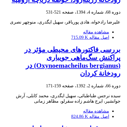
دوره 68، شماره 4، 1394، صفحه
521-531
علیرضا رادخواه، هادی پورباقر، سهیل ایگدری، منوچهر نصری
مشاهده مقاله
اصل مقاله
715.09 K
بررسی فاکتورهای محیطی مؤثر در
پراکنش سگ‌ماهی جویباری
(Oxynoemacheilus bergianus) در
رودخانة کردان
دوره 66، شماره 2، 1392، صفحه
159-171
سیده نرجس طباطبائی، سهیل ایگدری، محمد کابلی، آرش
جوانشیر، ایرج هاشم زاده سقرلو، مظاهر زمانی
مشاهده مقاله
اصل مقاله
824.86 K