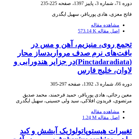
دوره 71، شماره 3، پاییز 1397، صفحه
225-235
فاتح معزی، هادی پورباقر، سهیل ایگدری
مشاهده مقاله
اصل مقاله
573.14 K
تجمع روی، منیزیم، آهن و مس در
بافت‌های نرم صدف مرواریدساز محار
(Pinctadaradiata)در جزایر هندورابی و
لاوان، خلیج فارس
دوره 66، شماره 3، 1392، صفحه
297-305
معین رجائی، هادی پورباقر، حمید فرحمند، محمد صدیق
مرتضوی، فریدون افلاکی، سید ولی حسینی، سهیل ایگدری
مشاهده مقاله
اصل مقاله
1.24 M
تغییرات هیستوپاتولوژیک آبشش و کبد