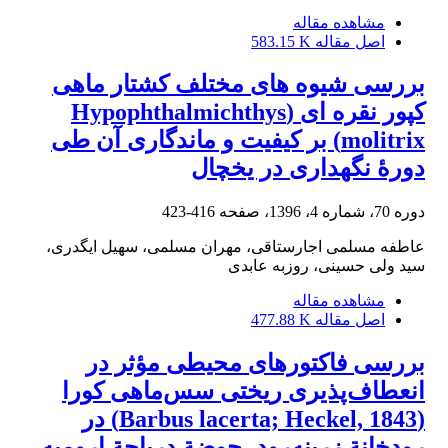
مشاهده مقاله
اصل مقاله
583.15 K
بررسی شیوه های مختلف کشتار ماهی
کپور نقره ای (Hypophthalmichthys
molitrix) بر کیفیت و ماندگاری آن طی
دورۀ نگهداری در یخچال
دوره 70، شماره 4، 1396، صفحه
416-423
عاطفه مسلمی اجارستاقی، مهران مسلمی، سهیل ایگدری،
سید ولی حسینی، روزبه عابدی
مشاهده مقاله
اصل مقاله
477.88 K
بررسی فاکتورهای محیطی مؤثر در
انعطاف‌پذیری ریختی سس‌ماهی کورا
(Barbus lacerta; Heckel, 1843) در
رودخانة زرینه‌رود، حوضة دریاچة ارومیه