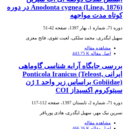
Anodonta cygnea (Linea, 1876) در دوره
کوتاه مدت مواجهه
دوره 71، شماره 1، بهار 1397، صفحه
42-51
سهیل ایگدری، محمد سلکی، لعبت تقوی، فاتح معزی
مشاهده مقاله
اصل مقاله
443.75 K
بررسی جایگاه آرایه شناسی گاوماهی
ایرانی Ponticola Iranicus (Teleost,
Gobiidae) براساس زیر واحد 1 ژن
سیتوکروم اکسیداز COI
دوره 71، شماره 2، تابستان 1397، صفحه
112-117
نسرین نیک مهر، سهیل ایگدری، هادی پورباقر
مشاهده مقاله
اصل مقاله
466.26 K