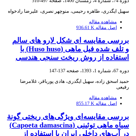
دوره 74، شماره 4، زمستان 1400، صفحه
497-510
سهیل ایگدری، طاهره رحیمی، منوچهر نصری، علیرضا رادخواه
مشاهده مقاله
اصل مقاله
936.61 K
بررسی مقایسه ای شکل لارو های سالم
و تلف شده فیل ماهی (Huso huso) با
استفاده از روش ریخت سنجی هندسی
دوره 67، شماره 1، 1393، صفحه
137-147
حمید اسحق زاده، سهیل ایگدری، هادی پورباقر، غلامرضا
رفیعی
مشاهده مقاله
اصل مقاله
855.17 K
بررسی مقایسه‌ای ویژگی‌های ریختی گونة
سیاه ماهی توئینی (Capoeta damascina)
در آب‌های داخلی ایران با استفاده از