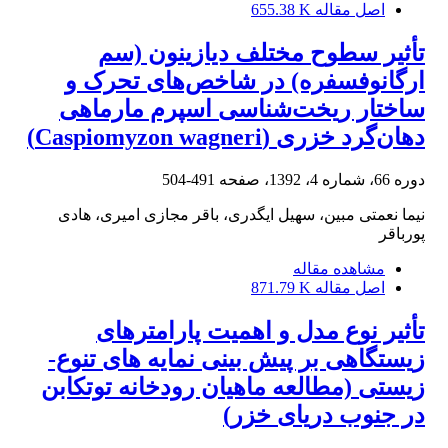
اصل مقاله
655.38 K
تأثیر سطوح مختلف دیازینون (سم
ارگانوفسفره) در شاخص‌های تحرک و
ساختار ریخت‌شناسی اسپرم مارماهی
دهان‌گرد خزری (Caspiomyzon wagneri)
دوره 66، شماره 4، 1392، صفحه
491-504
نیما نعمتی مبین، سهیل ایگدری، باقر مجازی امیری، هادی
پورباقر
مشاهده مقاله
اصل مقاله
871.79 K
تأثیر نوع مدل و اهمیت پارامترهای
زیستگاهی بر پیش بینی نمایه های تنوع-
زیستی (مطالعه ماهیان رودخانه توتکابن
در جنوب دریای خزر)