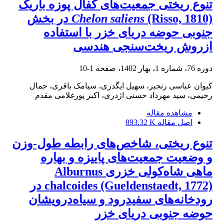
تنوع ریختی جمعیت‌های کفال پوزه باریک
Chelon saliens
(Risso, 1810) در بخش
جنوبی حوضه دریای خزر با استفاده
ازروش ریخت‌سنجی هندسی
دوره 76، شماره 1، بهار 1402، صفحه
1-10
کیوان عباسی رنجبر، سهیل ایگدری، سیامک باقری، جمال
رحیمی، سید مهرداد حسنی اژدری، اکبر پورغلامی مقدم
مشاهده مقاله
اصل مقاله
893.32 K
تنوع ریختی، شاخص‌های رابطه طول-وزن
و وضعیت جمعیت‌های پاییزه و بهاره
ماهی شاه‌کولی خزری Alburnus
chalcoides (Gueldenstaedt, 1772) در
رودخانه‌های سفیدرود و سیاه‌درویشان
حوضه جنوبی دریای خزر