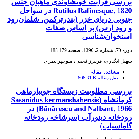
بررسی قرابت خویشاوندی ماهیان جنس
Rutilus Rafinesque, 1820 در سواحل
جنوبی دریای خزر (بندرترکمن، شلمان‌رود
و رود ارس) بر اساس صفات
استخوان‌شناسی
دوره 70، شماره 2، 1396، صفحه
179-188
سهیل ایگدری، فریبرز قجقی، منوچهر نصری
مشاهده مقاله
اصل مقاله
606.31 K
بررسی مطلوبیت زیستگاه جویبارماهی
کرمانشاه (Sasanidus kermanshahensis
Bănărescu and Nalbant, 1966) در
رودخانه دینورآب (سرشاخه رودخانه
گاماسیاب)