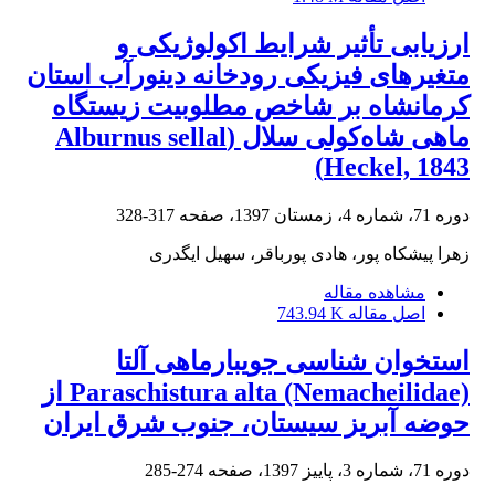
ارزیابی تأثیر شرایط اکولوژیکی و
متغیرهای فیزیکی رودخانه دینورآب استان
کرمانشاه بر شاخص مطلوبیت زیستگاه
ماهی شاه‌کولی سلال (Alburnus sellal
Heckel, 1843)
دوره 71، شماره 4، زمستان 1397، صفحه
317-328
زهرا پیشکاه پور، هادی پورباقر، سهیل ایگدری
مشاهده مقاله
اصل مقاله
743.94 K
استخوان شناسی جویبارماهی آلتا
Paraschistura alta (Nemacheilidae) از
حوضه آبریز سیستان، جنوب شرق ایران
دوره 71، شماره 3، پاییز 1397، صفحه
274-285