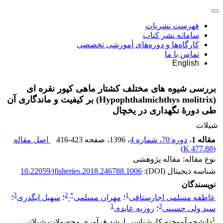
فهرست نشریات
سامانه نشر کتاب
کارگاه‌ها و دوره‌های آموزشی تخصصی
تماس با ما
English
بررسی شیوه های مختلف کشتار ماهی کپور نقره ای
(Hypophthalmichthys molitrix) بر کیفیت و ماندگاری آن
طی دورۀ نگهداری در یخچال
شیلات
مقاله 1
،
دوره 70، شماره 4
، 1396
، صفحه
416-423
اصل مقاله
)
477.88 K
(
نوع مقاله: مقاله پژوهشی
شناسه دیجیتال (DOI):
10.22059/jfisheries.2018.246788.1006
نویسندگان
3
2
*
1
عاطفه مسلمی اجارستاقی
؛
مهران مسلمی
؛
سهیل ایگدری
؛
1
3
سید ولی حسینی
؛
روزبه عابدی
1
دانشجو آموخته کارشناسی ارشد فرآوری محصولات شیلاتی،