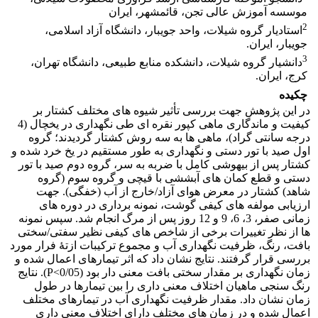
موسسه آموزش عالی تجن، قائمشهر، ایران
2
استادیار گروه شیلات، واحد جویبار، دانشگاه آزاد اسلامی،
جویبار، ایران.
3
دانشیار گروه شیلات، دانشکده منابع طبیعی، دانشگاه تهران،
کرج، ایران.
چکیده
در این پژوهش جهت بررسی تأثیر شیوه­ های مختلف کشتار بر
کیفیت و ماندگاری ماهی کپور نقره ­ای طی نگه­داری در یخچال (4
درجه سانتی­ گراد)، ماهی ­ها به سه روش کشتار گردیدند؛ گروه
اول صید با تور دستی و نگه­داری به طور مستقیم در یخ خرد شده و
کشتار پس از بیهوشی کامل با ضربه به سر، گروه دوم صید با تور
دستی و قطع کمان ­های آبششی با قیچی و گروه سوم (گروه
شاهد) کشتار در معرض هوای آزاد/خارج از آب (خفگی). جهت
ارزیابی مولفه ­های کیفی گوشت، نمونه­ برداری در دوره­ های
زمانی صفر، 3، 6، 9 و 12 روز پس از مرگ انجام شد. سپس نمونه
ها از نظر تغییرات برخی از شاخص­ های کیفی نظیر سفتی/سختی
بافت، رنگ، ظرفیت نگهداری آب و مجموع ترکیبات ازتۀ فرار مورد
بررسی قرار گرفتند. نتایج نشان داد که اثر تیمارهای اعمال شده و
زمان نگه­داری بر مقدار سختی بافت معنی ­دار بود (0/05>P). نتایج
رنگ­ سنجی ماهیان اختلاف معنی ­داری را بین تیمارها در طول
زمان نشان داد. مقدار ظرفیت نگهداری آب در تیمارهای مختلف
اعمال شده و در زمان­ های مختلف دارای اختلاف معنی ­داری