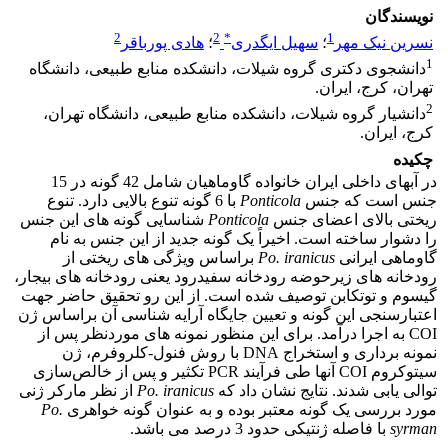
نویسندگان
2
2
*
1
نسرین نیک مهر
؛
سهیل ایگدری
؛
هادی پورباقر
1
دانشجوی دکتری گروه شیلات، دانشکده منابع طبیعی، دانشگاه
تهران، کرج، ایران.
2
دانشیار گروه شیلات، دانشکده منابع طبیعی، دانشگاه تهران،
کرج، ایران.
چکیده
در آب­های داخلی ایران خانواده گاوماهیان شامل 42 گونه در 15
جنس است که جنس
Ponticola
با 6 گونه تنوع بالایی دارد. تنوع
ریختی بالای اعضای جنس
Ponticola
شناسایی گونه­ های این جنس
را دشوار ساخته است. اخیراً یک گونه جدید از این جنس به نام
گاوماهی ایرانی
Po. iranicus
براساس ویژگی ­های ریختی از
رودخانه­ های زیرحوضه رودخانه سفیدرود یعنی رودخانه ­های بیجار،
گیسوم و توتکابن توصیف شده است. از این رو تحقیق حاضر جهت
اعتبارسنجی این گونه­ و تعیین جایگاه آرایه­ شناسی آن براساس ژن
COI به اجرا درآمد. برای این منظور نمونه ­های موردنظر پس از
نمونه برداری و استخراج DNA با روش فنول-کلروفرم، ژن
سیتوکروم COI آن­ها طی فرآیند PCR تکثیر و پس از خالص‌سازی
توالی­ یابی شدند. نتایج نشان داد که
Po. iranicus
از نظر مارکر ژنی
مورد بررسی یک گونه معتبر بوده و به ­عنوان گونه خواهری
Po.
syrman
با فاصله ژنتیکی حدود 3 درصد می­ باشد.