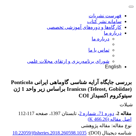
فهرست نشریات
سامانه نشر کتاب
کارگاه‌ها و دوره‌های آموزشی تخصصی
درباره ما
درباره ما
تماس با ما
شورای برنامه‌ریزی و ارتقای مجلات علمی
English
بررسی جایگاه آرایه شناسی گاوماهی ایرانی Ponticola
Iranicus (Teleost, Gobiidae) براساس زیر واحد 1 ژن
سیتوکروم اکسیداز COI
شیلات
مقاله 2
،
دوره 71، شماره 2
، تابستان 1397
، صفحه
112-117
اصل مقاله (
466.26 K
)
نوع مقاله: مقاله پژوهشی
شناسه دیجیتال (DOI):
10.22059/jfisheries.2018.260598.1035