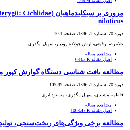
اصل مقاله
1.64 M
niloticus
دوره 70، شماره 1، 1396، صفحه
1-10
غلامرضا رفیعی، آرش جولاده رودبار، سهیل ایگدری
مشاهده مقاله
اصل مقاله
633.2 K
مطالعه بافت شناسی دستگاه گوارش کپور معمولی واریته سازان (rpio Var. Sazan
دوره 70، شماره 1، 1396، صفحه
95-105
فاطمه مشیدی، سهیل ایگدری، مسعود ایری
مشاهده مقاله
اصل مقاله
1003.47 K
مطالعه برخی ویژگی‌های ریخت‌سنجی، تولیدمثلی و تغذیه‌ای قزل