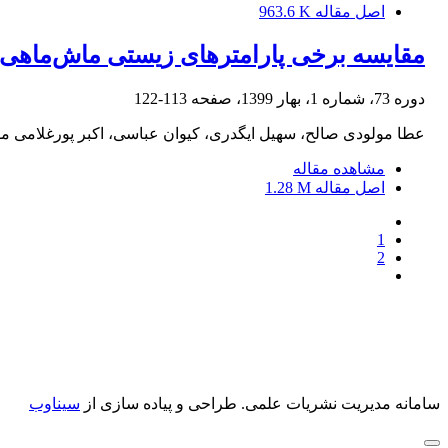
اصل مقاله
963.6 K
مقایسه برخی پارامترهای زیستی ماش‌ماهی Leuciscus aspius (Linnaeus, 1758) در بخش جنوب‌غربی حوضه دریای خز
دوره 73، شماره 1، بهار 1399، صفحه
113-122
عطا مولودی صالح، سهیل ایگدری، کیوان عباسی، اکبر پورغلامی م
مشاهده مقاله
اصل مقاله
1.28 M
1
2
سامانه مدیریت نشریات علمی.
طراحی و پیاده سازی از
سیناوب