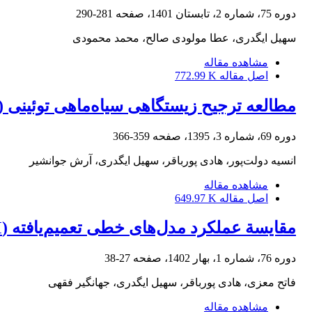
دوره 75، شماره 2، تابستان 1401، صفحه
281-290
سهیل ایگدری، عطا مولودی صالح، محمد محمودی
مشاهده مقاله
اصل مقاله
772.99 K
مطالعه ترجیح زیستگاهی سیاه‌ماهی توئینی (Capoeta damascina) در رودخانه کُردان با استفاده از شاخص مطلوبیت زیستگاه
دوره 69، شماره 3، 1395، صفحه
359-366
انسیه دولت‌پور، هادی پورباقر، سهیل ایگدری، آرش جوانشیر
مشاهده مقاله
اصل مقاله
649.97 K
مقایسة عملکرد مدل‌های خطی تعمیم‌یافته (GLM) و جنگل تصادفی (RF) در پیش‌بینی توزیع صید ماهی سفید (
دوره 76، شماره 1، بهار 1402، صفحه
27-38
فاتح معزی، هادی پورباقر، سهیل ایگدری، جهانگیر فقهی
مشاهده مقاله