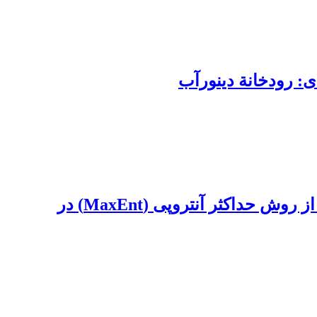
ی: رودخانة دینورآب
مدلسازی مطلوبیت زیستگاه ماهی گوازیم دم رشته‌ای (Nemipterus japonicus) با استفاده از روش حداکثر آنتروپی (MaxEnt) در