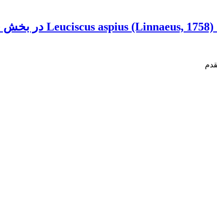
ر
قدم