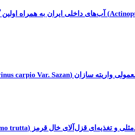
Cyprinus ca) در طی مراحل اولیه تکوین
‌آلای خال قرمز (Salmo trutta) در رودخانه طالقان