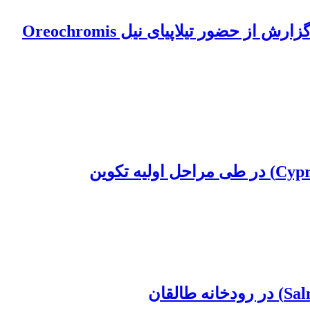
مروری بر سیکلیدماهیان (Actinopterygii: Cichlidae) آب‌های داخلی ایران به همراه اولین گزارش از حضور تیلاپیای نیل Oreochromis