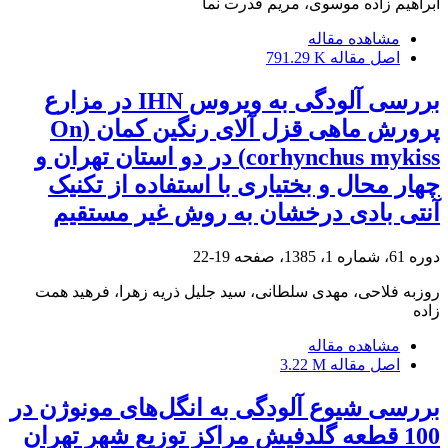
ابراهیم زاده موسوی، مریم قدرت نما
مشاهده مقاله
اصل مقاله
791.29 K
بررسی آلودگی به ویروس IHN در مزارع
پرورش ماهی قزل آلای رنگین کمان (On
corhynchus mykiss) در دو استان تهران و
چهار محال و بختیاری با استفاده از تکنیک
آنتی بادی درخشان به روش غیر مستقیم
دوره 61، شماره 1، 1385، صفحه
19-22
روزبه فلاحی، مهدی سلطانی، سید جلیل ذریه زهرا، فرهید همت
زاده
مشاهده مقاله
اصل مقاله
3.22 M
بررسی شیوع آلودگی به انگل‌های مونوژن در
100 قطعه گلدفیش مراکز توزیع شهر تهران