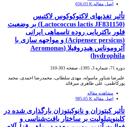
اصل مقاله
656.03 K
تأثیر تغذیهای لاکتوکوکوس لاکتیس
(Lactococcus lactis JF831150) بر وضعیت
فلور باکتریایی روده تاسماهی ایرانی
(Acipenser persicus) و مواجهه سازی با
آئروموناس هیدروفیلا (Aeromonas
hydrophila)
دوره 71، شماره 3، 1395، صفحه
303-310
علیرضا شناور ماسوله، مهدی سلطانی، محمدرضا احمدی، محمد
پورکاظمی، علی طاهری میرقائد
مشاهده مقاله
اصل مقاله
985.65 K
تأثیر کیتوزان و نانوکیتوزان بارگذاری شده در
کلینوپتیلولیت بر ساختار بافت‌شناسی و
فعالیت آنزیم پپسین معده در ماهی قزل‌آلای