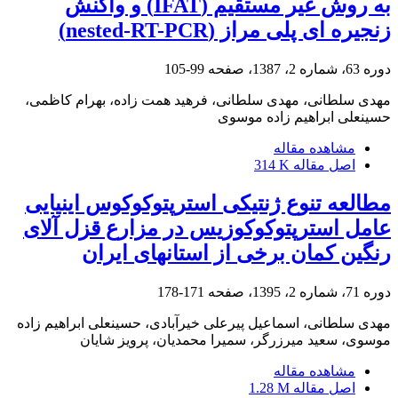
به روش غیر مستقیم (IFAT) و واکنش
زنجیره ای پلی مراز (nested-RT-PCR)
دوره 63، شماره 2، 1387، صفحه
99-105
مهدی سلطانی، مهدی سلطانی، فرهید همت زاده، بهرام کاظمی،
حسینعلی ابراهیم زاده موسوی
مشاهده مقاله
اصل مقاله
314 K
مطالعه تنوع ژنتیکی استرپتوکوکوس اینیایی
عامل استرپتوکوکوزیس در مزارع قزل آلای
رنگین کمان برخی از استانهای ایران
دوره 71، شماره 2، 1395، صفحه
171-178
مهدی سلطانی، اسماعیل پیرعلی خیرآبادی، حسینعلی ابراهیم زاده
موسوی، سعید میرزرگر، سمیرا محمدیان، پرویز شایان
مشاهده مقاله
اصل مقاله
1.28 M