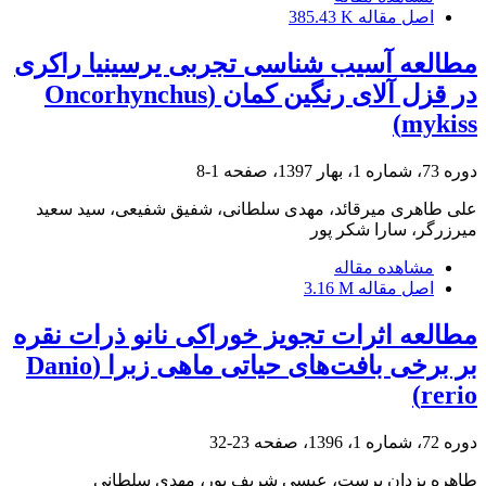
اصل مقاله
385.43 K
مطالعه آسیب شناسی تجربی یرسینیا راکری
در قزل آلای رنگین کمان (Oncorhynchus
mykiss)
دوره 73، شماره 1، بهار 1397، صفحه
1-8
علی طاهری میرقائد، مهدی سلطانی، شفیق شفیعی، سید سعید
میرزرگر، سارا شکر پور
مشاهده مقاله
اصل مقاله
3.16 M
مطالعه اثرات تجویز خوراکی نانو ذرات نقره
بر برخی بافت‌های حیاتی ماهی زبرا (Danio
rerio)
دوره 72، شماره 1، 1396، صفحه
23-32
طاهره یزدان پرست، عیسی شریف پور، مهدی سلطانی