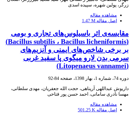
زرگر، پولین شهره، سپیده اسدی
مشاهده مقاله
اصل مقاله
1.47 M
مقایسه‌ی اثر باسیلوس‌های تجاری و بومی
(Bacillus subtilis ، Bacillus licheniformis)
بر برخی شاخص‌های ایمنی و آنزیم‌های
سرمی بدن لارو میگوی پا سفید غربی
(Litopenaeus vannamei)
دوره 74، شماره 1، بهار 1398، صفحه
84-92
داریوش عبداللهی آرپناهی، حجت الله جعفریان، مهدی سلطانی،
مهسا نادری سامانی، احمد حسن پور فتاحی
مشاهده مقاله
اصل مقاله
501.25 K