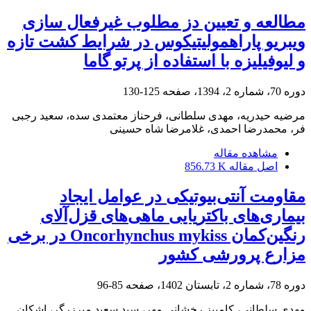
مطالعه و تعیین دز مطلوب غیرفعال سازی
ویبریو پاراهمولیتیکوس در شرایط کشت تازه
و لیوفیلیزه با استفاده از پرتو گاما
دوره 70، شماره 2، 1394، صفحه
125-130
مرضیه حیدریه، مهدی سلطانی، فرحناز معتمدی سده، سعید رجبی
فر، محمدرضا احمدی، غلامرضا شاه حسینی
مشاهده مقاله
اصل مقاله
856.73 K
مقاومت آنتی‌بیوتیکی در عوامل ایجاد
بیماری‌های باکتریایی ماهی‌های قزل‌آلای
رنگین‌کمان Oncorhynchus mykiss در برخی
مزارع پرورشی کشور
دوره 78، شماره 2، تابستان 1402، صفحه
85-96
مهدی سلطانی، کامبیز رخشانی مهر، سید سعید میرزرگر، اشکان