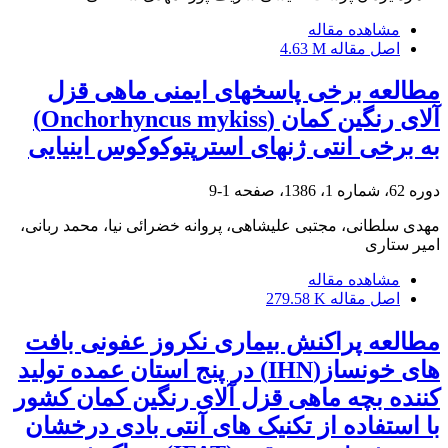
مشاهده مقاله
اصل مقاله
4.63 M
مطالعه برخی پاسخهای ایمنی ماهی قزل
آلای رنگین کمان (Onchorhyncus mykiss)
به برخی انتی ژنهای استرپتوکوکوس اینیایی
دوره 62، شماره 1، 1386، صفحه
1-9
مهدی سلطانی، مجتبی علیشاهی، پروانه خضرائی نیا، محمد ربانی،
امیر ستاری
مشاهده مقاله
اصل مقاله
279.58 K
مطالعه پراکنش بیماری نکروز عفونی بافت
های خونساز(IHN) در پنج استان عمده تولید
کننده بچه ماهی قزل آلای رنگین کمان کشور
با استفاده از تکنیک های آنتی بادی درخشان