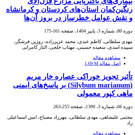
بیماری‌های باکتریایی مزارع قزل‌آلای
رنگین‌کمان استان‌های کردستان و کرمانشاه
و نقش عوامل خطر‌ساز در بروز آن‌ها
دوره 80، شماره 3، پاییز 1404، صفحه
161-175
مهدی سلطانی، کاظم عبدی، محمد عزیززاده، روژین فرشگر،
سپیده اسدی، سعیده حسینی، مهتاب خلجی، الناز کامرانی
مشاهده مقاله
اصل مقاله
1.69 M
تأثیر تجویز خوراکی عصاره خار مریم
‌(Silybum marianum)‌ بر پاسخ‌های ایمنی
ماهی کپور معمولی
دوره 66، شماره 3، 1390، صفحه
255-263
مجتبی علیشاهی، مهدی سلطانی، مهرزاد مصباح، امین اسماعیلی
راد
مشاهده مقاله