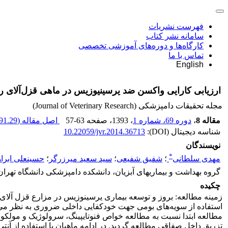
فهرست نشریات
سامانه نشر کتاب
کارگاه‌ها و دوره‌های آموزشی تخصصی
تماس با ما
English
ارزیابی کارایی واکسن ضد یرسینیوزیس در ماهی قزل‌آلای رنگ
مجله تحقیقات دامپزشکی (Journal of Veterinary Research)
مقاله 8
،
دوره 69، شماره 1
، 1393
، صفحه
57-63
اصل مقاله (
91.29 K
شناسه دیجیتال (DOI):
10.22059/jvr.2014.36713
نویسندگان
*
مهدی سلطانی
؛
شفیق شفیعی
؛
سید سعید میرزرگر
؛
حسینعلی ابرا
گروه بهداشت و بیماریهای آبزیان، دانشکده دامپزشکی دانشگاه تهران،
چکیده
زمینه مطالعه:‌ ‌بروز و توسعه بیماری یرسینوزیس در مزارع قزل آل
استفاده از سویه‌های بومی جهت خودکفایی داخلی ضروری به نظر می‌ر
مطالعه ابتدا نسبت به مطالعه خواص فنوتایپینگ، سرولوژیک و مولکولار