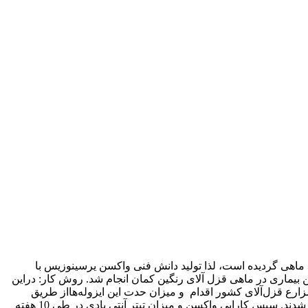
 ماهی گردیده است، لذا تولید دانش فنی واکسن یرسینوزیس با
بیماری در ماهی قزل آلای رنگین کمان انجام شد. روش کار: دراین
مزارع قزل‌آلای کشور اقدام و میزان حدت این ایزوله‌هااز طریق
تزریق داخل صفاقی مطالعه گردید. در ادامه ماهیان با استفاده از آنتی ژن سلول کشته حادترین ایزوله‌های باکتریایی به روش حمام واکسینه شدند. سپس کارایی واکسن و میزان تیتر آنتی بادی در طی 10 هفته