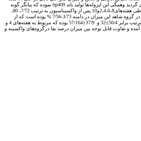
پس از واکسیناسیون ارزیابی گردید. نتایج:‌ ‌نتایج حاصل از مطالعه فنوتایپینگ، سرولوژیک و مولکولی منجر به شناسایی 8 ایزوله یرسینیا راکری گردید وهمگی این ایزوله‌ها تولید باند‌ bp‌409 نموده که بیانگر گونه
یرسینیا راکری است. طی دوره بیماریزایی 3 ایزوله موجب تلفات بالای 50% و 5 ایزوله به میزان 16% شدند. میزان درصد بقای نسبی ‌(RPS)‌ طی هفته‌های2،‌4،6،8و10 پس از واکسیناسیون به ترتیب 7/72، 80،
80، 2/82 و 3/83 % بر آورد شد. به عبارت دیگر میزان درصد تلفات در گروه‌های واکسینه طی زمان مذکور در دامنه 20-10% بوده در حالی که در گروه شاهد این میزان در دامنه 3/73-7/56 % بوده است که از
تفاوت کاملاً معنی داری بـرخـوردار بـود (05/0p<‌.) نتایج تیتر آنتی بادی در گروه واکسینه نیز نشان داد که کمترین و بیشترین تیتر آنتی بادی به ترتیب برابر ‌50/4‌±32 و 37/9±57/164 بوده که مربوط به هفته‌های 4 و
 آمده و تفاوت قابل توجه بین میزان درصد بقا درگروه‌های واکسینه و