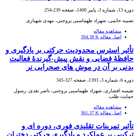
دوره 13، شماره 3، پاییز 1400، صفحه
239-254
نصیبه حاتمی، شهزاد طهماسبی بروجنی، مهدی شهبازی
مشاهده مقاله
اصل مقاله
394.38 K
تأثیر استرس محدودیت حرکتی بر یادگیری و
حافظۀ فضایی و نقش پیش-گیرندۀ فعالیت
بدنی بر آن در موش های صحرایی نر
دوره 6، شماره 3، 1393، صفحه
327-345
نفیسه افشاری، شهزاد طهماسبی بروجنی، ناصر نقدی، رسول
حمایت طلب
مشاهده مقاله
اصل مقاله
361.37 K
تأثیر تمرینات تقلیدی فوری، دوره ای و
ترکیبی بر عملکرد و یادگیری حرکتی دختران