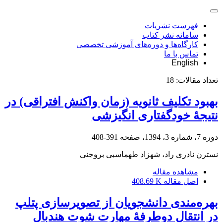
فهرست نشریات
سامانه نشر کتاب
کارگاه‌ها و دوره‌های آموزشی تخصصی
تماس با ما
English
تعداد مقالات:
18
بهبود تکلیف ثانویه (زمان واکنش افتراقی) در
نتیجۀ خودگفتاری انگیزشی
دوره 7، شماره 3، 1394، صفحه
391-408
نسترن نادری راد، شهزاد طهماسبی بروجنی
مشاهده مقاله
اصل مقاله
408.69 K
بهره‌مندی دانشجویان از تصویرسازی پتلپ
در انتقال دوطرفۀ مهارت شوت هندبال