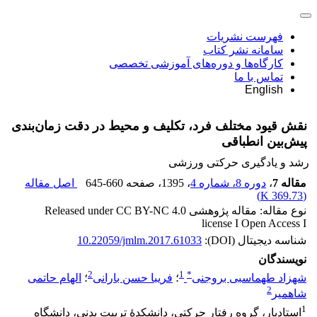
فهرست نشریات
سامانه نشر کتاب
کارگاه‌ها و دوره‌های آموزشی تخصصی
تماس با ما
English
نقش قیود مختلف فرد، تکلیف و محیط در دقت زمان‌بندی
پیش‌بین انطباقی
رشد و یادگیری حرکتی ورزشی
مقاله 7
،
دوره 8، شماره 4
، 1395
، صفحه
645-660
اصل مقاله
)
369.73 K
(
نوع مقاله: مقاله پژوهشی Released under CC BY-NC 4.0
license I Open Access I
شناسه دیجیتال (DOI):
10.22059/jmlm.2017.61033
نویسندگان
2
1
*
شهزاد طهماسبی بروجنی
؛
فریبا حسن بارانی
؛
الهام حاتمی
2
شاهمیر
1
استادیار، گروه رفتار حرکتی، دانشکدۀ تربیت بدنی، دانشگاه