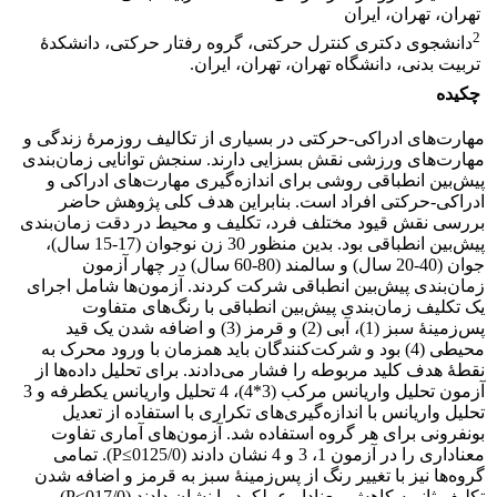
تهران، تهران، ایران
2
دانشجوی دکتری کنترل حرکتی، گروه رفتار حرکتی، دانشکدۀ
تربیت بدنی، دانشگاه تهران، تهران، ایران.
چکیده
مهارت‌های ادراکی-حرکتی در بسیاری از تکالیف روزمرۀ زندگی و
مهارت‌های ورزشی نقش بسزایی دارند. سنجش توانایی زمان‌بندی
پیش‌بین انطباقی روشی برای اندازه‌گیری مهارت‌های ادراکی و
ادراکی-حرکتی افراد است. بنابراین هدف کلی پژوهش حاضر
بررسی نقش قیود مختلف فرد، تکلیف و محیط در دقت زمان‌بندی
پیش‌بین انطباقی بود. بدین منظور 30 زن نوجوان (17-15 سال)،
جوان (40-20 سال) و سالمند (80-60 سال) در چهار آزمون
زمان‌بندی پیش‌بین انطباقی شرکت کردند. آزمون‌ها شامل اجرای
یک تکلیف زمان‌بندی پیش‌بین انطباقی با رنگ‌های متفاوت
پس‌زمینۀ سبز (1)، آبی (2) و قرمز (3) و اضافه شدن یک قید
محیطی (4) بود و شرکت‌کنندگان باید همزمان با ورود محرک به
نقطۀ هدف کلید مربوطه را فشار می‌دادند. برای تحلیل داده‌ها از
آزمون تحلیل واریانس مرکب (3*4)، 4 تحلیل واریانس یکطرفه و 3
تحلیل واریانس با اندازه‌گیری‌های تکراری با استفاده از تعدیل
بونفرونی برای هر گروه استفاده شد. آزمون‌های آماری تفاوت
معناداری را در آزمون 1، 3 و 4 نشان دادند (0125/0≥P). تمامی
گروه‌ها نیز با تغییر رنگ از پس‌زمینۀ سبز به قرمز و اضافه شدن
تکلیف ثانویه کاهش معنادار عملکرد را نشان دادند (017/0≥P).