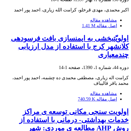
اکبر محمدی، مهدی قرخلو، کرامت الله زیاری، احمد پور احمد
مشاهده مقاله
اصل مقاله
1.41 M
اولویّت‎بخشی به ایمن‎سازی بافت فرسوده‎ی
کلان‎شهر کرج با استفاده از مدل ارزیابی
چندمعیاری
دوره 44، شماره 1، 1390، صفحه
1-14
کرامت اله زیاری، مصطفی محمدی ده چشمه، احمد پور احمد،
محمد باقر قالیباف
مشاهده مقاله
اصل مقاله
740.59 K
اولویت سنجی مکانی توسعه ی مراکز
خدمات بهداشتی- درمانی با استفاده از
روش AHP مطالعه ی موردی: شهر