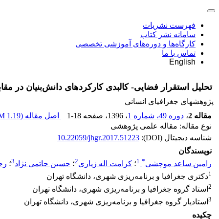
فهرست نشریات
سامانه نشر کتاب
کارگاه‌ها و دوره‌های آموزشی تخصصی
تماس با ما
English
تحلیل استقرار فضایی- کالبدی کارکردهای دانش‌بنیان در مقا
پژوهشهای جغرافیای انسانی
مقاله 2
،
دوره 49، شماره 1
، 1396
، صفحه
1-18
اصل مقاله (
1.19 M
نوع مقاله: مقاله علمی پژوهشی
شناسه دیجیتال (DOI):
10.22059/jhgr.2017.51223
نویسندگان
3
2
1
*
رامین ساعد موچشی
؛
کرامت اله زیاری
؛
حسین حاتمی نژاد
؛
رح
1
دکتری جغرافیا و برنامه‌ریزی شهری، دانشگاه تهران
2
استاد گروه جغرافیا و برنامه‌ریزی شهری، دانشگاه تهران
3
استادیار گروه جغرافیا و برنامه‌ریزی شهری، دانشگاه تهران
چکیده