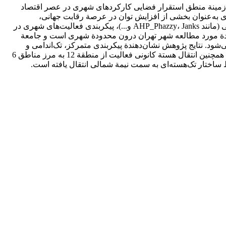
در زمینة منطق استقرار فضایی کارکردهای شهری در عصر اقتصاد
 به‌عنوان بخشی از افزایش توان در عرصة رقابت جهانی،
شاخص‌ها درمورد شهر تهران به‌کار گرفته و بررسی و تحلیل شده است. در این راستا، با استفاده از روش‌های مختلف نرم‌افزاری و محاسباتی (مانند AHP_Phazzy، Janks و...)، پیکربندی فعالیت‌های شهری در
حدودة مورد مطالعه شهر تهران درون محدودة شهری است و جامعة
کردهای سنتی در شهر تهران می‌شود. نتایج پژوهش نشان‌دهندة پیکربندی متمرکز، تک‌اندامی و
تک‌هسته‌ای در هر دو بخش کارکردهای منتخب و در عین حال انطباق بیش از 70 درصد حوزة استقرار کارکردهای برتر با خدمات سنتی است. همچنین انتقال هستة کانونی فعالیت از منطقة 12 به مرز مناطق 6