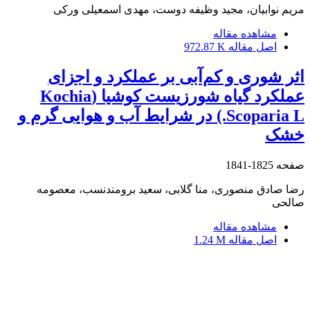
مریم نوابیان، مجید وظیفه دوست، مهدی اسمعیلی ورکی
مشاهده مقاله
اصل مقاله
972.87 K
اثر شوری و کم‌آبی بر عملکرد و اجزای
عملکرد گیاه شورزیست کوشیا (Kochia
Scoparia L.) در شرایط آب و هوایی گرم و
خشک
صفحه
1825-1841
رضا صادق منصوری، منا گلابی، سعید برومندنسب، معصومه
صالحی
مشاهده مقاله
اصل مقاله
1.24 M