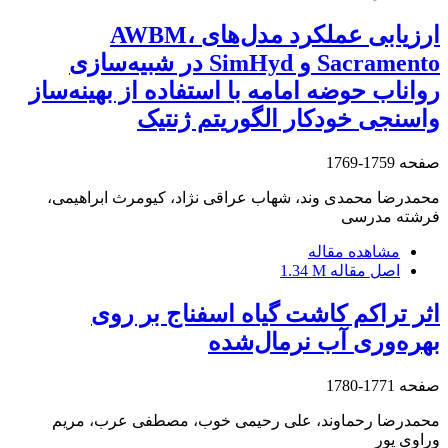
ارزیابی عملکرد مدل‌های AWBM،
Sacramento و SimHyd در شبیه‌سازی
رواناب حوضه امامه با استفاده از بهینه‌ساز
واسنجی خودکار الگوریتم ژنتیک
صفحه
1759-1769
محمدرضا محمدی وند، شهاب عراقی نژاد، کیومرث ابراهیمی،
فرشته مدرسی
مشاهده مقاله
اصل مقاله
1.34 M
اثر تراکم کاشت گیاه اسفناج بر روی
بهره‌وری آب نرمال‌شده
صفحه
1771-1780
محمدرضا رحماوند، علی رحیمی خوب، مصطفی عرب، مریم
وراوی پور