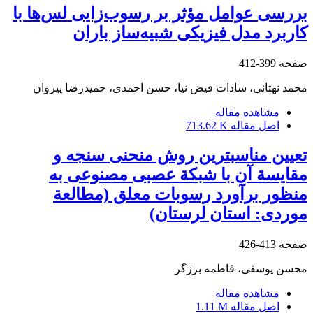
بررسی عوامل مؤثر بر رسوب‌زایی لس‌ها با
کاربرد مدل فیزیکی شبیه‌ساز باران
صفحه
399-412
محمد نهتانی، سادات فیض نیا، حسن احمدی، حمیدرضا پیروان
مشاهده مقاله
اصل مقاله
713.62 K
تعیین مناسب‏ترین روش منحنی سنجه و
مقایسة آن با شبکة عصبی مصنوعی به
منظور برآورد رسوبات معلق (مطالعة
موردی: استان لرستان)
صفحه
413-426
محسن یوسفی، فاطمه برزگر
مشاهده مقاله
اصل مقاله
1.11 M