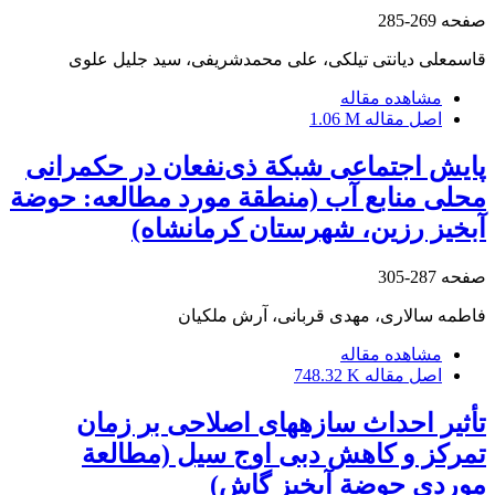
صفحه
269-285
قاسمعلی دیانتی تیلکی، علی محمدشریفی، سید جلیل علوی
مشاهده مقاله
اصل مقاله
1.06 M
پایش اجتماعی شبکة ذی‌نفعان در حکمرانی
محلی منابع آب (منطقة مورد مطالعه: حوضة
آبخیز رزین، شهرستان کرمانشاه)
صفحه
287-305
فاطمه سالاری، مهدی قربانی، آرش ملکیان
مشاهده مقاله
اصل مقاله
748.32 K
تأثیر احداث سازه‏‏های اصلاحی بر زمان‏
تمرکز و کاهش دبی اوج سیل (مطالعة
موردی حوضة آبخیز گاش)