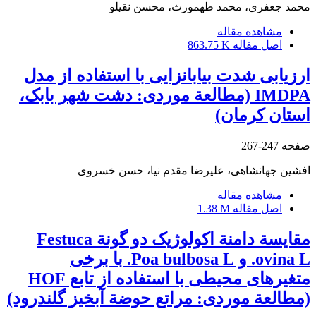
محمد جعفری، محمد طهمورث، محسن نقیلو
مشاهده مقاله
اصل مقاله
863.75 K
ارزیابی شدت بیابان‏زایی با استفاده از مدل
IMDPA (مطالعة موردی: دشت شهر بابک،
استان کرمان)
صفحه
247-267
افشین جهانشاهی، علیرضا مقدم نیا، حسن خسروی
مشاهده مقاله
اصل مقاله
1.38 M
مقایسة دامنة اکولوژیک دو گونة Festuca
ovina L. و Poa bulbosa L. با برخی
متغیرهای محیطی با استفاده از تابع HOF
(مطالعة موردی: مراتع حوضة آبخیز گلندرود)