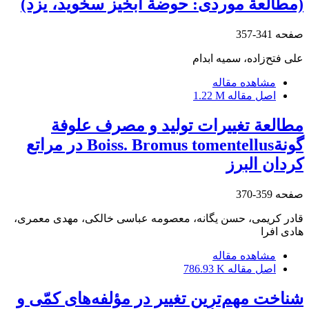
(مطالعة موردی: حوضة آبخیز سخوید، یزد)
صفحه
341-357
علی فتح‌زاده، سمیه ابدام
مشاهده مقاله
اصل مقاله
1.22 M
مطالعة تغییرات تولید و مصرف علوفة
گونةBoiss. Bromus tomentellus در مراتع
کردان البرز
صفحه
359-370
قادر کریمی، حسن یگانه، معصومه عباسی خالکی، مهدی معمری،
هادی افرا
مشاهده مقاله
اصل مقاله
786.93 K
شناخت مهم‌ترین تغییر در مؤلفه‌های کمّی و