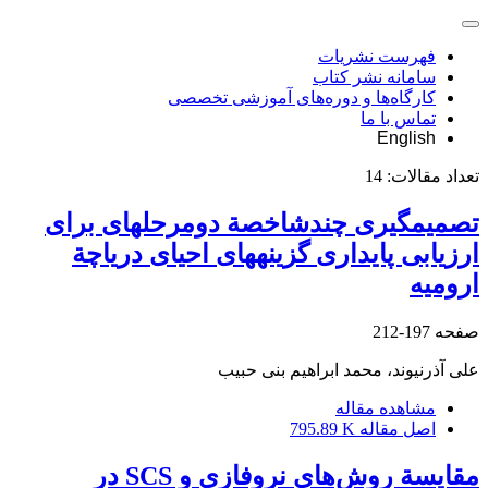
فهرست نشریات
سامانه نشر کتاب
کارگاه‌ها و دوره‌های آموزشی تخصصی
تماس با ما
English
تعداد مقالات:
14
تصمیم‏گیری چندشاخصة دومرحله‏ای برای
ارزیابی پایداری گزینه‏های احیای دریاچة
ارومیه
صفحه
197-212
علی آذرنیوند، محمد ابراهیم بنی حبیب
مشاهده مقاله
اصل مقاله
795.89 K
مقایسة روش‌های نروفازی و SCS در