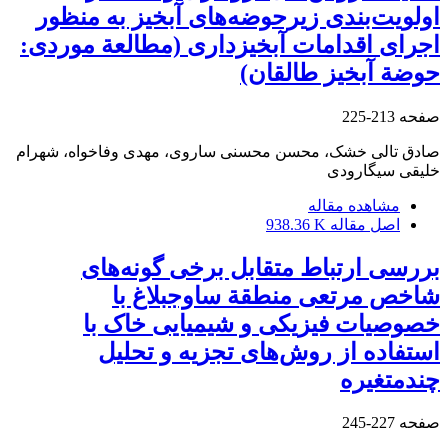
اولویت‌بندی زیرحوضه‌های آبخیز به منظور
اجرای اقدامات آبخیزداری (مطالعة موردی:
حوضة آبخیز طالقان)
صفحه
213-225
صادق تالی خشک، محسن محسنی ساروی، مهدی وفاخواه، شهرام
خلیقی سیگارودی
مشاهده مقاله
اصل مقاله
938.36 K
بررسی ارتباط متقابل برخی گونه‌های
شاخص مرتعی منطقة ساوجبلاغ با
خصوصیات فیزیکی و شیمیایی خاک با
استفاده از روش‌های تجزیه و تحلیل
چندمتغیره
صفحه
227-245