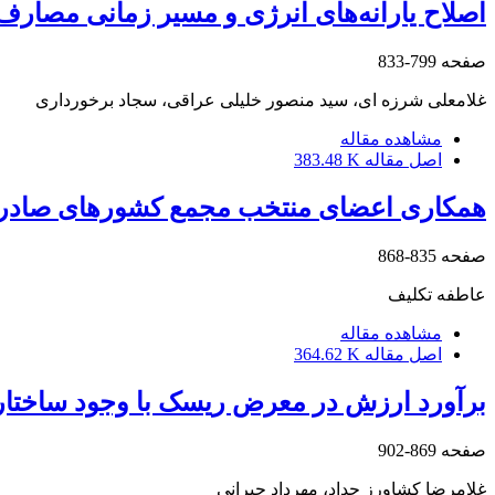
اصلاح یارانه‌های انرژی و مسیر زمانی مصارف ان
صفحه
799-833
غلامعلی شرزه ای، سید منصور خلیلی عراقی، سجاد برخورداری
مشاهده مقاله
اصل مقاله
383.48 K
همکاری اعضای منتخب مجمع کشورهای صادرکنندة گاز در صادرات LNG ر
صفحه
835-868
عاطفه تکلیف
مشاهده مقاله
اصل مقاله
364.62 K
برآورد ارزش در معرض ریسک با وجود ساختار واب
صفحه
869-902
غلامرضا کشاورز حداد، مهرداد حیرانی