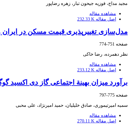
مجید مداح، فوزیه جیحون تبار، زهره رضاپور
مشاهده مقاله
اصل مقاله
232.33 K
مدل‌سازی تغییرپذیری قیمت مسکن در ایران و پیش
صفحه
751-774
نظر دهمرده، رضا خاکی
مشاهده مقاله
اصل مقاله
233.12 K
برآورد میزان بهینة اجتماعی گاز دی اکسید گوگرد (SO2) منتشر‌شده از مجتمع مس سرچشمه و مالیات بهی
صفحه
775-797
سمیه امیرتیموری، صادق خلیلیان، حمید امیرنژاد، علی محبی
مشاهده مقاله
اصل مقاله
270.11 K