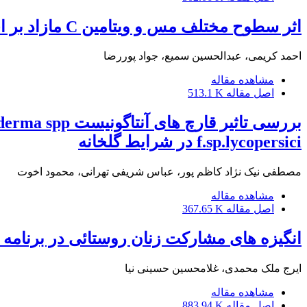
اثر سطوح مختلف مس و ویتامین C مازاد بر احتیاجات غذایی بر روی عملکرد جوجه های گوشتی
احمد کریمی، عبدالحسین سمیع، جواد پوررضا
مشاهده مقاله
اصل مقاله
513.1 K
f.sp.lycopersici در شرایط گلخانه
مصطفی نیک نژاد کاظم پور، عباس شریفی تهرانی، محمود اخوت
مشاهده مقاله
اصل مقاله
367.65 K
انگیزه های مشارکت زنان روستائی در برنامه
ایرج ملک محمدی، غلامحسین حسینی نیا
مشاهده مقاله
اصل مقاله
883.94 K