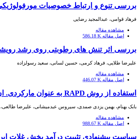
بررسی تنوع و ارتباط خصوصیات مورفولوژیکی
فرهاد قوامی، عبدالمجید رضایی
مشاهده مقاله
اصل مقاله
586.18 K
بررسی اثر تنش های رطوبتی روی رشد رویشی 
علیرضا طلایی، فرهاد کرمی، حسین لسانی، سعید رسولزاده
مشاهده مقاله
اصل مقاله
446.07 K
استفاده از روش RAPD به عنوان مارکردی. ان. ا برای تشخیص چند شکلی در ارقام جو ایرانی
بابک بهنام، بهمن یزدی صمدی، سیروس عبدمیشانی، علیرضا طالعی، 
مشاهده مقاله
اصل مقاله
988.67 K
سیاست پیشنهادی تثبیت درآمد بخش غلات ایرا