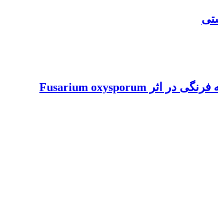
بررسی تاثیر قارچ های آنتاگونیست Trichoderma spp علیه بیماری پژمردگی فوزاریومی گوجه فرنگی در اثر Fusarium oxysporum