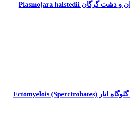
شناسایی نژادهای فیزیولوژیک قارچ عامل بیماری سفیدک داخلی آفتابگردان در استان مازندران و دشت گرگان Plasmo[ara halstedii
بررسی نتایج کاربرد زنبور پارازیتوئید Trichogramma embryophagum Hartig در کنترل کرم گلوگاه انار Ectomyelois (Sperctrobates)