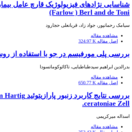
(Farlow ) Berl and de Toni
سیامک رحمانپور، جواد زاد، قربانعلی حجارود
مشاهده مقاله
اصل مقاله
324.97 K
بررسی پلی مورفیسم در جو با استفاده از روش S-PCR
بدرالدین ابراهیم سیدطباطبایی، تاکائوکوماتسودا
مشاهده مقاله
اصل مقاله
650.77 K
ceratoniae Zell.
اسداله میرکریمی
مشاهده مقاله