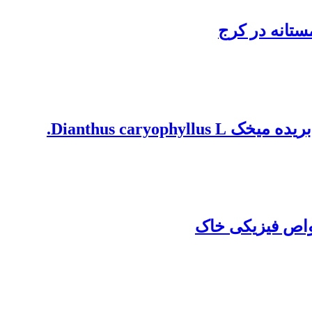
ستانه در کرج
Dianthus car.
واص فیزیکی خاک