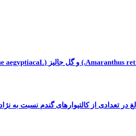
لتیوارهای گندم نسبت به نژاد 226E222A+ زنگ زنگ زرد به روش دی ال