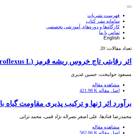
فهرست نشریات
سامانه نشر کتاب
کارگاه‌ها و دوره‌های آموزشی تخصصی
تماس با ما
English
تعداد مقالات:
20
اثر رقابتی تاج خروس ریشه قرمز (Amaranthus retroflexus L.) و گل جالیز (orobanche aegyptiacaL.) بر سیب زمینی در شرایط گلخانه
مسعود جوانبخت، حسین غدیری
مشاهده مقاله
اصل مقاله
421.98 K
برآورد اثر ژنها و ترکیب پذیری مقاومت گیاه بالغ در تعدادی از کا
محمدرضا قنادها، علی اصغر نصراله نژاد قمی، محمد ترابی
مشاهده مقاله
اصل مقاله
502.06 K