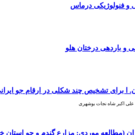
 و فنولوژیکی درماس
و باردهی درختان هلو
علی اکبر شاه نجات بوشهری
ن (مطالعه موردی: مزارع گندم و جو استان خ