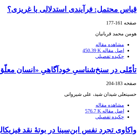
قیاس محتمل: فرآیندی استدلالی یا غریزی؟‏
صفحه
161-177
هومن محمد قربانیان
مشاهده مقاله
اصل مقاله
450.39 K
چکیده تفصیلی
تأمّلی در سنخ‌شناسیِ خودآگاهیِ «انسان معلّق د
صفحه
183-204
حسینعلی شیدان شید، علی شیروانی
مشاهده مقاله
اصل مقاله
576.7 K
چکیده تفصیلی
واکاوی تجرد نفس ابن‌سینا در بوتۀ نقد فیزیکال