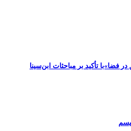
ر فضا»با تأکید بر مباحثات ابن‌سینا‏
یسم‏