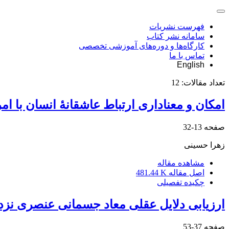
فهرست نشریات
سامانه نشر کتاب
کارگاه‌ها و دوره‌های آموزشی تخصصی
تماس با ما
English
تعداد مقالات:
12
امکان و معناداری ارتباط عاشقانۀ انسان با امر 
صفحه
13-32
زهرا حسینی
مشاهده مقاله
اصل مقاله
481.44 K
چکیده تفصیلی
ارزیابی دلایل عقلی معاد جسمانی عنصری نزد متکلمین 
صفحه
37-53