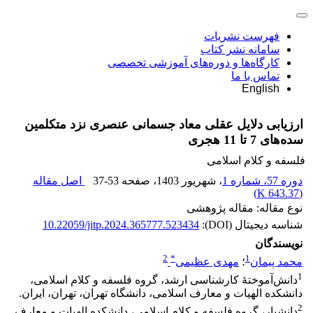
فهرست نشریات
سامانه نشر کتاب
کارگاه‌ها و دوره‌های آموزشی تخصصی
تماس با ما
English
ارزیابی دلایل عقلی معاد جسمانی عنصری نزد متکلمین
سده‌های 7 تا 11 هجری
فلسفه و کلام اسلامی
دوره 57، شماره 1
، شهریور 1403
، صفحه
37-53
اصل مقاله
)
643.37 K
(
نوع مقاله: مقاله پژوهشی
شناسه دیجیتال (DOI):
10.22059/jitp.2024.365777.523434
نویسندگان
2
*
1
محمد پیمان
؛
مهدی عظیمی
1
دانش‌آموختۀ کارشناسی ارشد، گروه فلسفه و کلام اسلامی،
دانشکده الهیات و معارف اسلامی، دانشگاه تهران، تهران، ایران.
2
دانشیار، گروه فلسفه و کلام اسلامی، دانشکده الهیات و معارف