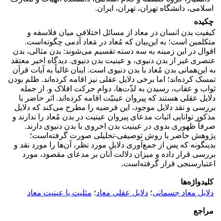
اسلامی، دانشگاه تهران، تهران، ایران.
چکیده
کیفیت بدن انسان در معاد از مسائل اختلافی میان فلاسفه و
متکلمین است؛ به این‌بیان که مُعاد در مَعاد آدمی چگونه‌است.
اقوال در این زمینه به‌ سه دسته تقسیم می‌شوند: بدن مثالی، بدن
عنصری غیر از بدن دنیوی، و عینیت بدن دنیوی. دیدگاه اخیر معتقد
به این‌همانی بدن مُعاد با بدن دنیوی است. اینان غالباً به آیات قرآن
تمسک کرده‌اند؛ اما برخی دلایل عقلی نیز اقامه کرده‌اند. ظلم بودن
ثواب و عقاب، رسیدن به لذّت‌ها، دوام حرکت افلاک و. از جمله
دلایل عقلی هستند که پیروان عینیّت اقامه کرده‌اند. اثر حاضر با
بررسی و نقد دلایل موجود، این فرضیه را مطرح می‌کند که دلایل
مذکور توانایی اثبات مدعای پیروان عینیت در بدن مُعاد را ندارند و
صرفاً ظهوری بدوی در عینیت بدن اخروی با بدن دنیوی دارند.
پژوهش حاضر با روش توصیفی-تحلیلی صورت گرفته‌است؛
بدینگونه که پس از جمع‌آوری دلایل مورد نظر، آن‌ها را مورد نقد و
بررسی قرار داده و میزان دلالت آنان بر مدعای مقصود، مورد
اعتبارسنجی قرار گرفته‌است.
کلیدواژه‌ها
دلایل معاد جسمانی
؛
دلایل عقلی معاد
؛
مثلیت یا عینیت معاد
مراجع