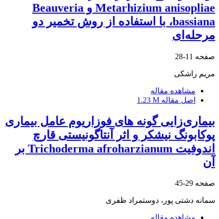
Metarhizium anisopliae و Beauveria
bassiana، با استفاده از روش تخمیر دو
مرحله‌ای
صفحه
11-28
مریم راشکی
مشاهده مقاله
اصل مقاله
1.23 M
بیماری‌زایی گونه های فوزاریوم عامل بیماری
پوکابونگ نیشکر و اثر آنتاگونیستی قارچ
اندوفیت Trichoderma afroharzianum بر
آن
صفحه
29-45
سمانه دشتی پور، دوستمراد ظفری
مشاهده مقاله