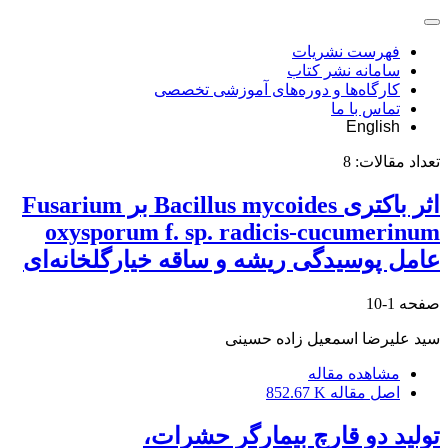
فهرست نشریات
سامانه نشر کتاب
کارگاه‌ها و دوره‌های آموزشی تخصصی
تماس با ما
English
تعداد مقالات:
8
اثر باکتری Bacillus mycoides بر Fusarium
oxysporum f. sp. radicis-cucumerinum
عامل پوسیدگی ریشه و ساقه خیارگلخانه‌ای
صفحه
1-10
سید علیرضا اسمعیل زاده حسینی
مشاهده مقاله
اصل مقاله
852.67 K
تولید دو قارچ بیمارگر حشرات،