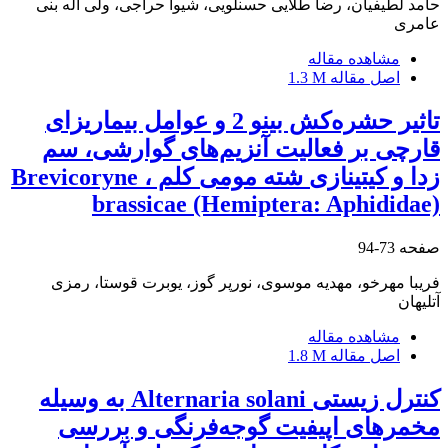
حامد لطیفیان، رضا طلایی حسنلویی، شیوا حراجی، ولی اله بنی
عامری
مشاهده مقاله
اصل مقاله
1.3 M
تاثیر حشره‌کش بینو 2 و عوامل بیماریزای
قارچی بر فعالیت آنزیم‌های گوارشی، سم
زدا و کیتینازی شته مومی کلم ، Brevicoryne
brassicae (Hemiptera: Aphididae)
صفحه
73-94
فریبا مهرخو، مهدیه موسوی، نورپر گوز، یوبرت قوستا، رمزی
آتلیهان
مشاهده مقاله
اصل مقاله
1.8 M
کنترل زیستی Alternaria solani به وسیله
مخمرهای اپیفیت گوجه‌فرنگی و بررسی