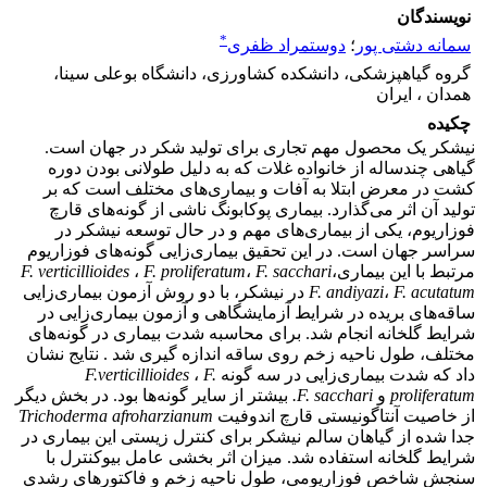
نویسندگان
*
سمانه دشتی پور
؛
دوستمراد ظفری
گروه گیاهپزشکی، دانشکده کشاورزی، دانشگاه بوعلی سینا،
همدان ، ایران
چکیده
نیشکر یک محصول مهم تجاری برای تولید شکر در جهان است.
گیاهی چندساله از خانواده غلات که به دلیل طولانی بودن دوره
کشت در معرض ابتلا به آفات و بیماری‌های مختلف است که بر
تولید آن اثر می‌گذارد. بیماری پوکابونگ ناشی از گونه‌های قارچ
فوزاریوم، یکی از بیماری‌های مهم و در حال توسعه نیشکر در
سراسر جهان است. در این تحقیق بیماری‌زایی گونه‌های فوزاریوم
مرتبط با این بیماری
،
F. sacchari
،
proliferatum
.
F
،
verticillioides
F.
F. acutatum
،
F. andiyazi
در نیشکر، با دو روش آزمون بیماری‌زایی
ساقه‌های بریده در شرایط آزمایشگاهی و آزمون بیماری‌زایی در
شرایط گلخانه انجام شد. برای محاسبه شدت بیماری در گونه‌های
مختلف، طول ناحیه زخم روی ساقه اندازه گیری شد . نتایج نشان
داد که شدت بیماری‌زایی در سه گونه
.
F
،
verticillioides
.
F
proliferatum
و
F. sacchari
.
بیشتر از سایر گونه‌ها بود. در بخش دیگر
از خاصیت آنتاگونیستی قارچ اندوفیت
Trichoderma afroharzianum
جدا شده از گیاهان سالم نیشکر برا‌ی کنترل زیستی این بیماری در
شرایط گلخانه استفاده شد. میزان اثر بخشی عامل بیوکنترل با
سنجش شاخص فوزاریومی، طول ناحیه زخم و فاکتورهای رشدی