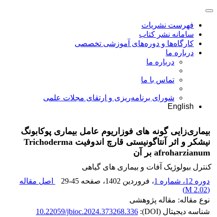
فهرست نشریات
سامانه نشر کتاب
کارگاه‌ها و دوره‌های آموزشی تخصصی
درباره ما
درباره ما
تماس با ما
شورای برنامه‌ریزی و ارتقای مجلات علمی
English
بیماری‌زایی گونه های فوزاریوم عامل بیماری پوکابونگ
نیشکر و اثر آنتاگونیستی قارچ اندوفیت Trichoderma
afroharzianum بر آن
کنترل بیولوژیک آفات و بیماری های گیاهی
دوره 12، شماره 1
، فروردین 1402
، صفحه
29-45
اصل مقاله
)
2.02 M
(
نوع مقاله: مقاله پژوهشی
شناسه دیجیتال (DOI):
10.22059/jbioc.2024.373268.336