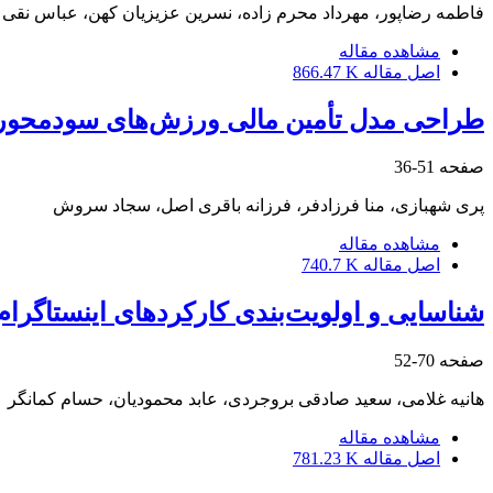
فاطمه رضاپور، مهرداد محرم زاده، نسرین عزیزیان کهن، عباس نقی ز
مشاهده مقاله
اصل مقاله
866.47 K
طراحی مدل تأمین مالی ورزش‌های سودمحور با
صفحه
51-36
پری شهبازی، منا فرزادفر، فرزانه باقری اصل، سجاد سروش
مشاهده مقاله
اصل مقاله
740.7 K
شناسایی و اولویت‌بندی کارکرد‌های اینستاگرام
صفحه
70-52
هانیه غلامی، سعید صادقی بروجردی، عابد محمودیان، حسام کمانگر
مشاهده مقاله
اصل مقاله
781.23 K