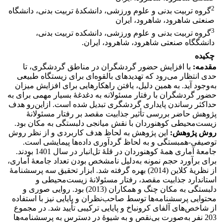
2
گروه تربیت بدنی و علوم ورزشی، دانشکدۀ تربیت بدنی، دانشگاه
صنعتی شاهرود، شاهرود، ایران
3
گروه تربیت بدنی و علوم ورزشی، دانشکده تربیت بدنی،
دانشگگاه صنعتی شاهرود، شاهرود، ایران.
چکیده
مقدمه:
با افزایش حضور گردشگران در مناطق گردشگری، تا
حدی انتظار می‌رود که تهدیدهای بالقوه‌ای برای زیستگاه طبیعی
به‌وجود آید. به همین دلیل، یافتن راهکارهایی برای افزایش میزان
حضور گردشگران با رفتار مسئولانه به دغدغۀ بسیار مهمی برای به
حداکثر رساندن پایداری گردشگری تبدیل شده است. ازاین‌رو هدف
پژوهش حاضر بررسی تأثیر جذابیت مقصد بر رفتار مسئولانۀ
زیست‌محیطی کوهنوردان با نقش میانجی دلبستگی به مکان بود.
روش پژوهش:
این پژوهش به لحاظ هدف کاربردی و از نظر روش
توصیفی-همبستگی و به لحاظ گردآوری داده‌ها پیمایشی است.
جامعۀ آماری همۀ کوهنوردان در قلۀ تل‌انبار در سال 1401 بودند.
برای برآورد حجم نمونه به‌دلیل نامشخص بودن تعداد جامعۀ آماری،
از نظریۀ کلاین (2014) بهره گرفته شد. ابزار تحقیق سه پرسشنامۀ
استاندارد جذابیت مقصد، رفتار مسئولانۀ زیست‌محیطی و
دلبستگی به مکان چنگ و همکاران (2013) بود. روایی صوری و
محتوایی پرسشنامه‌ها توسط صاحب‌نظران و پایایی نیز با استفاده
از شاخص‌های آلفای کرونباخ و پایایی ترکیبی تأیید شد. در مجموع
203 نفر به‌صورت بی‌نقص و به شیوۀ در دسترس به پرسشنامه‌ها