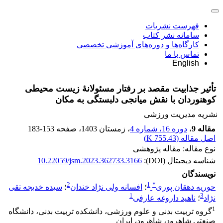
فهرست نشریات
سامانه نشر کتاب
کارگاه‌ها و دوره‌های آموزشی تخصصی
تماس با ما
English
تأثیر جذابیت مقصد بر رفتار مسئولانۀ زیست محیطی
کوهنوردان با نقش میانجی دلبستگی به مکان
نشریه مدیریت ورزشی
مقاله 9
،
دوره 16، شماره 4
، زمستان 1403
، صفحه
183-153
اصل مقاله (
755.43 K
)
نوع مقاله: مقاله پژوهشی
شناسه دیجیتال (DOI):
10.22059/jsm.2023.362733.3166
نویسندگان
2
1
*
حوریه دهقان پوری
؛
افسانه ولی نژاد خندان
؛
سیده خدیجه تقی
1
3
نژاد
؛
ناهید داروغه عارفی
1
گروه تربیت بدنی و علوم ورزشی، دانشکده تربیت بدنی، دانشگاه
صنعتی شاهرود، شاهرود، ایران