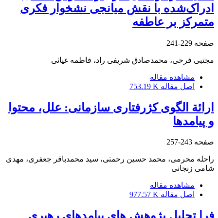
ادراک‌شده با نقش میانجی نشخوار فکری
متمرکز بر عاطفه
صفحه
229-241
مجتبی فرخی، محمدصادق شریفی راد، فاطمه غیاثی
مشاهده مقاله
اصل مقاله
753.19 K
ارائة الگوی کژرفتاری سازمانی: علل، محتوا
و پیامدها
صفحه
243-257
راحله محرمی، محمد حسین رحمتی، سید محمدباقر جعفری، مهدی
شامی زنجانی
مشاهده مقاله
اصل مقاله
977.57 K
فرا تحلیل پژوهش های پیامدهای رهبری