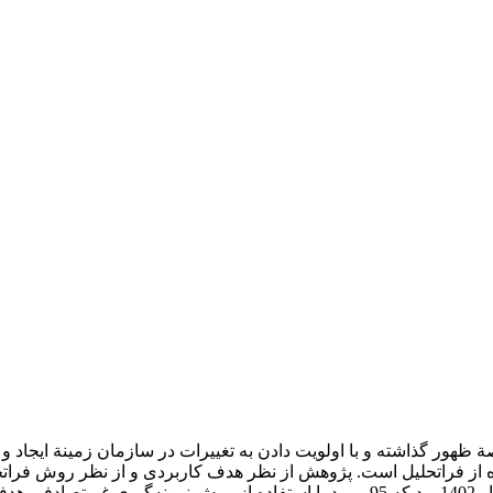
صة ظهور گذاشته و با اولویت دادن به تغییرات در سازمان زمینة ایجاد
ده از فراتحلیل است. پژوهش از نظر هدف کاربردی و از نظر روش فر
مجلات علمی و پژوهشی در زمینة رهبری تحول‌گرا از سال 1385 تا بهار 1402 بود که 95 مورد با