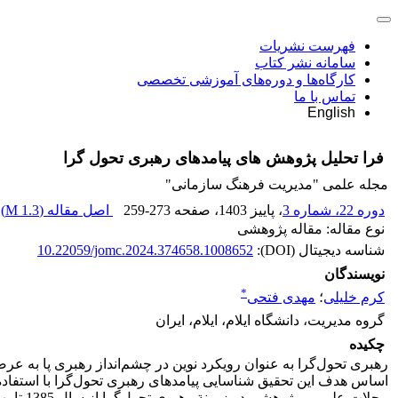
فهرست نشریات
سامانه نشر کتاب
کارگاه‌ها و دوره‌های آموزشی تخصصی
تماس با ما
English
فرا تحلیل پژوهش های پیامدهای رهبری تحول گرا
مجله علمی "مدیریت فرهنگ سازمانی"
دوره 22، شماره 3
، پاییز 1403
، صفحه
259-273
اصل مقاله (
1.3 M
)
نوع مقاله: مقاله پژوهشی
شناسه دیجیتال (DOI):
10.22059/jomc.2024.374658.1008652
نویسندگان
*
کرم خلیلی
؛
مهدی فتحی
گروه مدیریت، دانشگاه ایلام، ایلام، ایران
چکیده
رهبری تحول‌گرا به عنوان رویکرد نوین در چشم‌انداز رهبری پا به عر
اساس هدف این تحقیق شناسایی پیامدهای رهبری تحول‌گرا با استفا