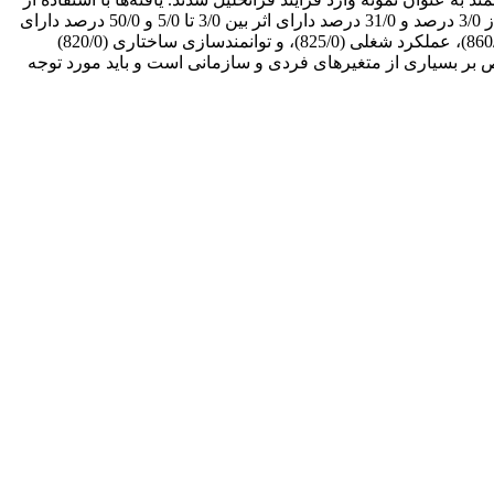
نرم‌افزار CMA2 (نرم‌افزار جامع فراتحلیل) مورد تحلیل قرار گرفت و نشان داد از بین پیامد‌های رهبری تحول‌گرا 19/0 درصد دارای اثر کمتر از 3/0 درصد و 31/0 درصد دارای اثر بین 3/0 تا 5/0 و 50/0 درصد دارای
اثر بالای 5/0 هستند. همچنین نتایج نشان داد از بین پیامد‌های رهبری تحول‌گرا به ترتیب متغیر‌های تعلق خاطر کاری (962/0)، رضایت شغلی (860/0)، عملکرد شغلی (825/0)، و توانمندسازی ساختاری (820/0)
 خاص بر بسیاری از متغیرهای فردی و سازمانی است و باید مورد توجه