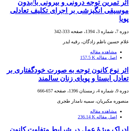
اثر تمرین توجه درونی و بیرونی با/بدون
موسیقی انگیزشی بر اجرای تکلیف تعادلی
پویا
دوره 7، شماره 3، 1394، صفحه
333-342
غلام حسین ناظم زادگان، رقیه ایدر
مشاهده مقاله
اصل مقاله
157.5 K
اثر نوع کانون توجه به صورت خودگفتاری بر
تعادل ایستا و پویای زنان سالمند
دوره 9، شماره 4، زمستان 1396، صفحه
657-666
منصوره مکبریان، سمیه نامدار طجری
مشاهده مقاله
اصل مقاله
236.14 K
ادراک ویژۀ عمل در شرایط متفاوت کانون